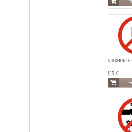
Aj
STICKER INTE
1,15 €
Aj