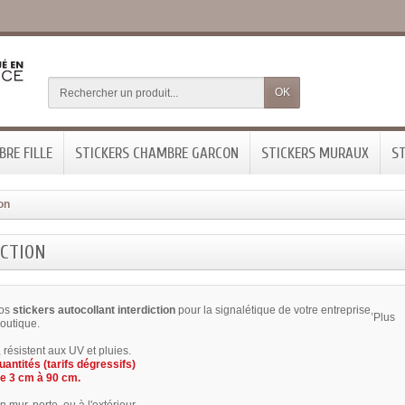
OK
RE FILLE
STICKERS CHAMBRE GARCON
STICKERS MURAUX
ST
ion
ICTION
os
stickers autocollant interdiction
pour la signalétique de votre entreprise,
Plus
boutique.
, résistent aux UV et pluies.
uantités (tarifs dégressifs)
e 3 cm à 90 cm.