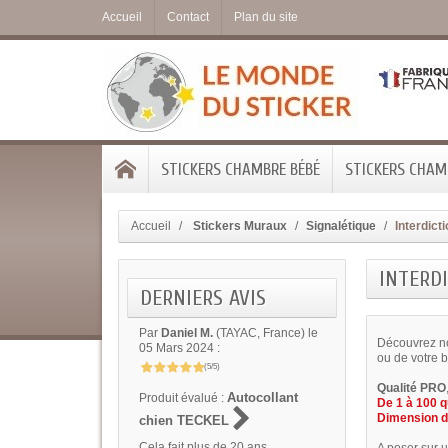
Accueil
Contact
Plan du site
STICKERS CHAMBRE BÉBÉ
STICKERS CHAMB
Accueil
Stickers Muraux
Signalétique
Interdict
INTERD
DERNIERS AVIS
Par
Daniel M.
(TAYAC, France) le
Découvrez n
05 Mars 2024 :
ou de votre 
(5/5)
Qualité PRO
Autocollant
Produit évalué :
De 1 à 100 q
Dimension d
chien TECKEL
Cela fait plus de 20 ans...