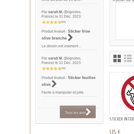
A poser sur un
Par
sarah M.
(Brignoles,
France) le 31 Déc. 2023 :
(5/5)
Sticker frise
Produit évalué :
olive branche
Le dessin est vraiment...
Par
sarah M.
(Brignoles,
France) le 31 Déc. 2023 :
(5/5)
Sticker feuilles
Produit évalué :
olive
Facile à manipuler et jolie.
Tous les avis
STICKER INTE
1,15 €