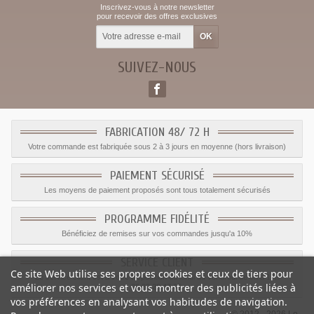
Inscrivez-vous à notre newsletter
pour recevoir des offres exclusives
SUIVEZ-NOUS
FABRICATION 48/ 72 H
Votre commande est fabriquée sous 2 à 3 jours en moyenne (hors livraison)
PAIEMENT SÉCURISÉ
Les moyens de paiement proposés sont tous totalement sécurisés
PROGRAMME FIDÉLITÉ
Bénéficiez de remises sur vos commandes jusqu'a 10%
SERVICE CLIENT
Ce site Web utilise ses propres cookies et ceux de tiers pour
Le service client est a votre disposition du lundi au vendredi de 8h à 17h
améliorer nos services et vous montrer des publicités liées à
09.82.28.47.69.
vos préférences en analysant vos habitudes de navigation.
© 2012 - 2026 Le