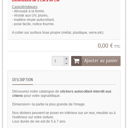
Dimensions de 3 CM à 90 CM
Caractéristiques
- découpé à la forme,
- résiste aux UV, pluies,
- matière vinyle autocollant,
- pose facile, notice fournie.
A coller sur surface lisse propre (métal, plastique, verre,etc)
0,00 €
TTC
Ajouter au panier
DESCRIPTION
Découvrez notre catalogue de
stickers autocollant interdit aux
chiens
pour votre signalétique.
Dimension= la partie la plus grande de l'image.
Nos stickers peuvent se poser en intérieur sur un mur, meuble ou à
l'extérieur sur votre voiture.
Leur durée de vie est de 5 à 7 ans.