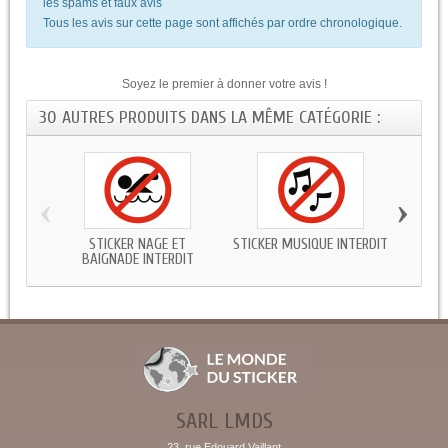
les spams et faux avis
Tous les avis sur cette page sont affichés par ordre chronologique.
Soyez le premier à donner votre avis !
30 AUTRES PRODUITS DANS LA MÊME CATÉGORIE :
‹
›
STICKER NAGE ET
STICKER MUSIQUE INTERDIT
STICK
BAIGNADE INTERDIT
SARL LMDS
23, rue Edouard Vaillant