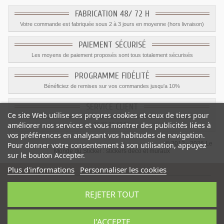
FABRICATION 48/ 72 H
Votre commande est fabriquée sous 2 à 3 jours en moyenne (hors livraison)
PAIEMENT SÉCURISÉ
Les moyens de paiement proposés sont tous totalement sécurisés
PROGRAMME FIDÉLITÉ
Bénéficiez de remises sur vos commandes jusqu'a 10%
SERVICE CLIENT
Ce site Web utilise ses propres cookies et ceux de tiers pour
Le service client est a votre disposition du lundi au vendredi de 8h à 17h
améliorer nos services et vous montrer des publicités liées à
09.82.28.47.69.
vos préférences en analysant vos habitudes de navigation.
© 2012 - 2026 Le
Pour donner votre consentement à son utilisation, appuyez
Monde du Sticker :
stickers déco et muraux
sur le bouton Accepter.
Plus d'informations
Personnaliser les cookies
REJETER TOUT
Sticker eau non potable
-
Catégorie
:
Interdiction
-
Prix
:
1.35
€
J'ACCEPTE