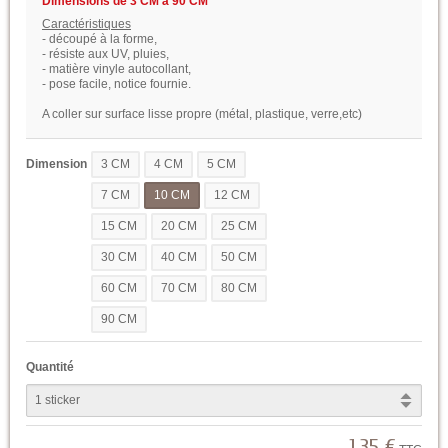
Dimensions de 3 CM à 90 CM
Caractéristiques
- découpé à la forme,
- résiste aux UV, pluies,
- matière vinyle autocollant,
- pose facile, notice fournie.
A coller sur surface lisse propre (métal, plastique, verre,etc)
Dimension
3 CM
4 CM
5 CM
7 CM
10 CM
12 CM
15 CM
20 CM
25 CM
30 CM
40 CM
50 CM
60 CM
70 CM
80 CM
90 CM
Quantité
1,35 €