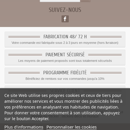
SUIVEZ-NOUS
FABRICATION 48/ 72 H
Votre commande est fabriquée sous 2 à 3 jours en moyenne (hors livraison)
PAIEMENT SÉCURISÉ
Les moyens de paiement proposés sont tous totalement sécurisés
PROGRAMME FIDÉLITÉ
Bénéficiez de remises sur vos commandes jusqu'a 10%
SERVICE CLIENT
Ce site Web utilise ses propres cookies et ceux de tiers pour
Le service client est a votre disposition du lundi au vendredi de 8h à 17h
améliorer nos services et vous montrer des publicités liées à
09.82.28.47.69.
vos préférences en analysant vos habitudes de navigation.
© 2012 - 2026 Le
Pour donner votre consentement à son utilisation, appuyez
Monde du Sticker :
stickers déco et muraux
sur le bouton Accepter.
Plus d'informations
Personnaliser les cookies