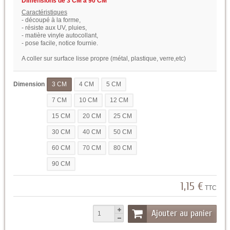
Dimensions de 3 CM à 90 CM
Caractéristiques
- découpé à la forme,
- résiste aux UV, pluies,
- matière vinyle autocollant,
- pose facile, notice fournie.
A coller sur surface lisse propre (métal, plastique, verre,etc)
Dimension
3 CM
4 CM
5 CM
7 CM
10 CM
12 CM
15 CM
20 CM
25 CM
30 CM
40 CM
50 CM
60 CM
70 CM
80 CM
90 CM
1,15 €
TTC
Ajouter au panier