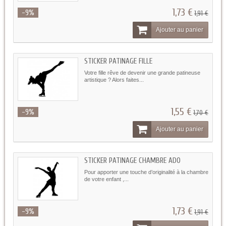
1,73 €
-9%
1,91 €
Ajouter au panier
STICKER PATINAGE FILLE
Votre fille rêve de devenir une grande patineuse
artistique ? Alors faites...
1,55 €
-9%
1,70 €
Ajouter au panier
STICKER PATINAGE CHAMBRE ADO
Pour apporter une touche d’originalité à la chambre
de votre enfant ,...
1,73 €
-9%
1,91 €