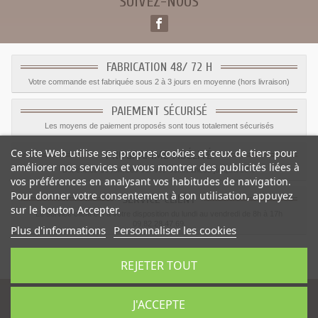
SUIVEZ-NOUS
FABRICATION 48/ 72 H
Votre commande est fabriquée sous 2 à 3 jours en moyenne (hors livraison)
PAIEMENT SÉCURISÉ
Les moyens de paiement proposés sont tous totalement sécurisés
Ce site Web utilise ses propres cookies et ceux de tiers pour
PROGRAMME FIDÉLITÉ
améliorer nos services et vous montrer des publicités liées à
Bénéficiez de remises sur vos commandes jusqu'a 10%
vos préférences en analysant vos habitudes de navigation.
Pour donner votre consentement à son utilisation, appuyez
SERVICE CLIENT
sur le bouton Accepter.
Le service client est a votre disposition du lundi au vendredi de 8h à 17h
09.82.28.47.69.
Plus d'informations
Personnaliser les cookies
© 2012 - 2026 Le
Monde du Sticker :
stickers déco et muraux
REJETER TOUT
J'ACCEPTE