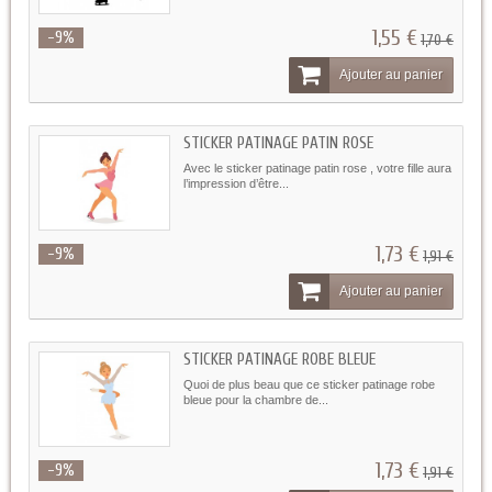
1,55 €
-9%
1,70 €
Ajouter au panier
STICKER PATINAGE PATIN ROSE
Avec le sticker patinage patin rose , votre fille aura
l’impression d’être...
1,73 €
-9%
1,91 €
Ajouter au panier
STICKER PATINAGE ROBE BLEUE
Quoi de plus beau que ce sticker patinage robe
bleue pour la chambre de...
1,73 €
-9%
1,91 €