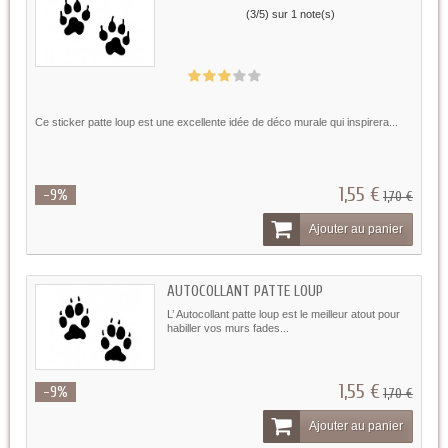
(
3
/
5
) sur
1
note(s)
Ce sticker patte loup est une excellente idée de déco murale qui inspirera...
1,55 €
-9%
1,70 €
Ajouter au panier
AUTOCOLLANT PATTE LOUP
L’ Autocollant patte loup est le meilleur atout pour
habiller vos murs fades...
1,55 €
-9%
1,70 €
Ajouter au panier