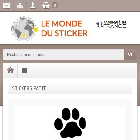
0
OK
STICKERS PATTE