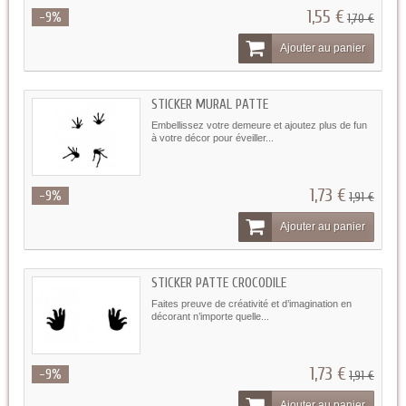
1,55 €
-9%
1,70 €
Ajouter au panier
STICKER MURAL PATTE
Embellissez votre demeure et ajoutez plus de fun
à votre décor pour éveiller...
1,73 €
-9%
1,91 €
Ajouter au panier
STICKER PATTE CROCODILE
Faites preuve de créativité et d’imagination en
décorant n’importe quelle...
1,73 €
-9%
1,91 €
Ajouter au panier