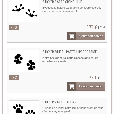
STICKER PATTE GRENOUILLE
Évoquez la nature dans votre demeure et créez
une décoration amusante et...
1,73 €
-9%
1,91 €
Ajouter au panier
STICKER MURAL PATTE HIPPOPOTAME
Notre Sticker mural patte hippopotame est un
excellent moyen de...
1,73 €
-9%
1,91 €
Ajouter au panier
STICKER PATTE JAGUAR
Utilisez ce sticker patte jaguar pour créer un mur
d'accent stylé, original...