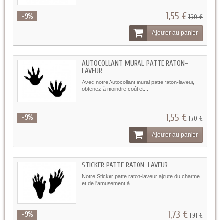
1,55 €
-9%
1,70 €
Ajouter au panier
AUTOCOLLANT MURAL PATTE RATON-
LAVEUR
Avec notre Autocollant mural patte raton-laveur,
obtenez à moindre coût et...
1,55 €
-9%
1,70 €
Ajouter au panier
STICKER PATTE RATON-LAVEUR
Notre Sticker patte raton-laveur ajoute du charme
et de l'amusement à...
1,73 €
-9%
1,91 €