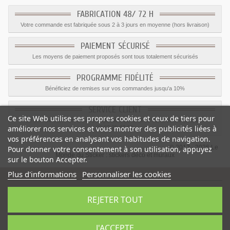
FABRICATION 48/ 72 H
Votre commande est fabriquée sous 2 à 3 jours en moyenne (hors livraison)
PAIEMENT SÉCURISÉ
Les moyens de paiement proposés sont tous totalement sécurisés
PROGRAMME FIDÉLITÉ
Bénéficiez de remises sur vos commandes jusqu'a 10%
SERVICE CLIENT
Ce site Web utilise ses propres cookies et ceux de tiers pour
Le service client est a votre disposition du lundi au vendredi de 8h à 17h
améliorer nos services et vous montrer des publicités liées à
09.82.28.47.69.
vos préférences en analysant vos habitudes de navigation.
© 2012 - 2026 Le
Pour donner votre consentement à son utilisation, appuyez
Monde du Sticker :
stickers déco et muraux
sur le bouton Accepter.
Plus d'informations
Personnaliser les cookies
REJETER TOUT
Sticker interdit port de lunette
-
Catégorie
:
Interdiction
-
Prix
:
1.35
€
J'ACCEPTE