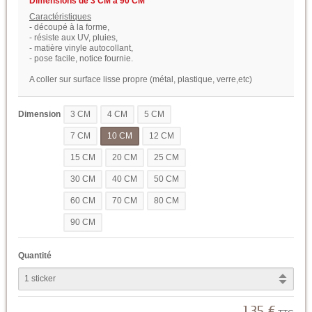
Dimensions de 3 CM à 90 CM
Caractéristiques
- découpé à la forme,
- résiste aux UV, pluies,
- matière vinyle autocollant,
- pose facile, notice fournie.
A coller sur surface lisse propre (métal, plastique, verre,etc)
Dimension
3 CM
4 CM
5 CM
7 CM
10 CM
12 CM
15 CM
20 CM
25 CM
30 CM
40 CM
50 CM
60 CM
70 CM
80 CM
90 CM
Quantité
1,35 €