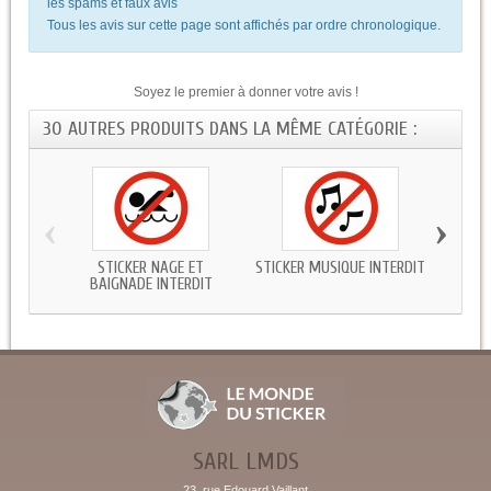
les spams et faux avis
Tous les avis sur cette page sont affichés par ordre chronologique.
Soyez le premier à donner votre avis !
30 AUTRES PRODUITS DANS LA MÊME CATÉGORIE :
‹
›
STICKER NAGE ET
STICKER MUSIQUE INTERDIT
STICK
BAIGNADE INTERDIT
SARL LMDS
23, rue Edouard Vaillant