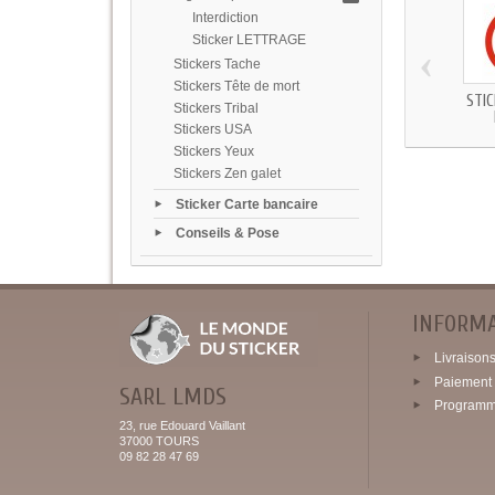
Interdiction
Sticker LETTRAGE
‹
Stickers Tache
Stickers Tête de mort
STI
Stickers Tribal
Stickers USA
Stickers Yeux
Stickers Zen galet
Sticker Carte bancaire
Conseils & Pose
INFORM
Livraisons 
Paiement 
SARL LMDS
Programme
23, rue Edouard Vaillant
37000 TOURS
09 82 28 47 69