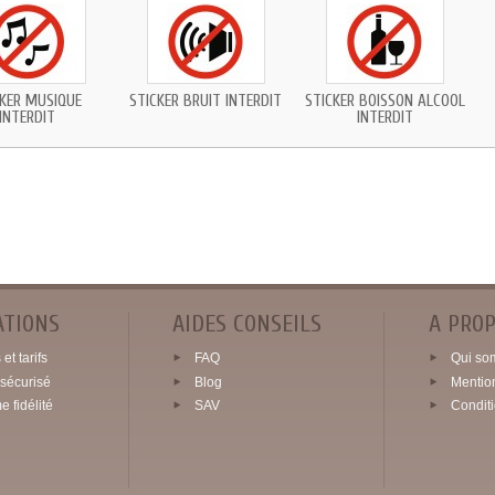
CKER MUSIQUE
STICKER BRUIT INTERDIT
STICKER BOISSON ALCOOL
INTERDIT
INTERDIT
ATIONS
AIDES CONSEILS
A PRO
et tarifs
FAQ
Qui so
sécurisé
Blog
Mentio
 fidélité
SAV
Condit