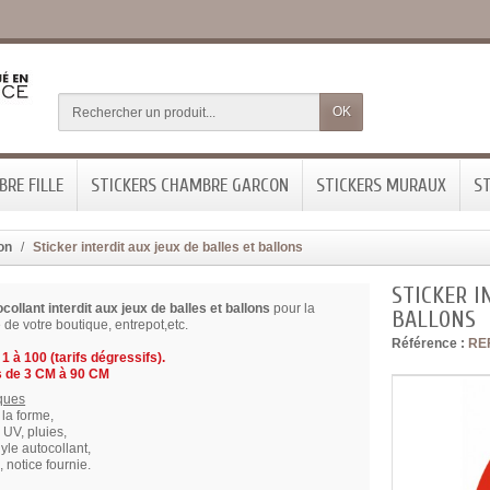
OK
RE FILLE
STICKERS CHAMBRE GARCON
STICKERS MURAUX
ST
ion
Sticker interdit aux jeux de balles et ballons
STICKER I
collant interdit aux jeux de balles et ballons
pour la
BALLONS
 de votre boutique, entrepot,etc.
Référence :
RE
1 à 100 (tarifs dégressifs).
 de 3 CM à 90 CM
iques
la forme,
x UV, pluies,
nyle autocollant,
, notice fournie.