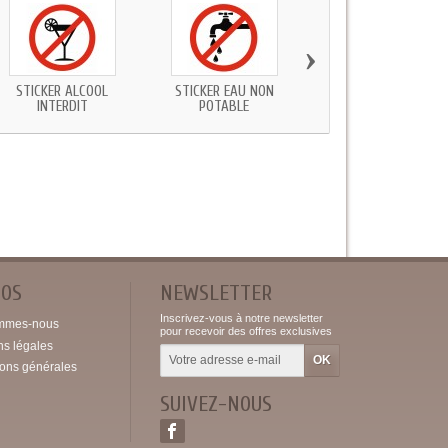
›
STICKER ALCOOL
STICKER EAU NON
STICKER INTERDIT AU
INTERDIT
POTABLE
CHATS
POS
NEWSLETTER
Inscrivez-vous à notre newsletter
mmes-nous
pour recevoir des offres exclusives
ns légales
ions générales
SUIVEZ-NOUS