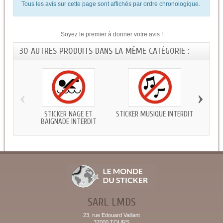
Tous les avis sur cette page sont affichés par ordre chronologique.
Soyez le premier à donner votre avis !
30 AUTRES PRODUITS DANS LA MÊME CATÉGORIE :
‹
›
STICKER NAGE ET
STICKER MUSIQUE INTERDIT
STICK
BAIGNADE INTERDIT
SARL LMDS
23, rue Edouard Vaillant
37000 TOURS