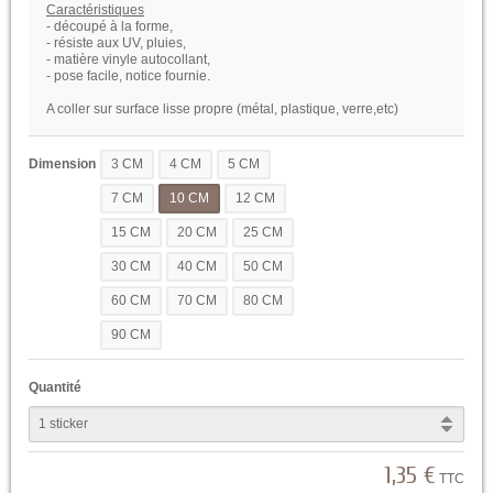
Caractéristiques
- découpé à la forme,
- résiste aux UV, pluies,
- matière vinyle autocollant,
- pose facile, notice fournie.
A coller sur surface lisse propre (métal, plastique, verre,etc)
Dimension
3 CM
4 CM
5 CM
7 CM
10 CM
12 CM
15 CM
20 CM
25 CM
30 CM
40 CM
50 CM
60 CM
70 CM
80 CM
90 CM
Quantité
1,35 €
TTC