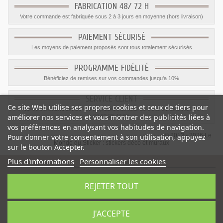
FABRICATION 48/ 72 H
Votre commande est fabriquée sous 2 à 3 jours en moyenne (hors livraison)
PAIEMENT SÉCURISÉ
Les moyens de paiement proposés sont tous totalement sécurisés
PROGRAMME FIDÉLITÉ
Bénéficiez de remises sur vos commandes jusqu'a 10%
SERVICE CLIENT
Ce site Web utilise ses propres cookies et ceux de tiers pour
Le service client est a votre disposition du lundi au vendredi de 8h à 17h
améliorer nos services et vous montrer des publicités liées à
09.82.28.47.69.
vos préférences en analysant vos habitudes de navigation.
© 2012 - 2026 Le
Pour donner votre consentement à son utilisation, appuyez
Monde du Sticker :
stickers déco et muraux
sur le bouton Accepter.
Plus d'informations
Personnaliser les cookies
REJETER TOUT
Sticker interdit port de bijoux
-
Catégorie
:
Interdiction
-
Prix
:
1.35
€
J'ACCEPTE