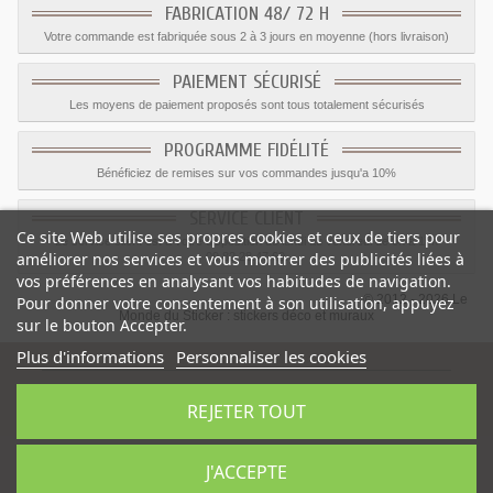
FABRICATION 48/ 72 H
Votre commande est fabriquée sous 2 à 3 jours en moyenne (hors livraison)
PAIEMENT SÉCURISÉ
Les moyens de paiement proposés sont tous totalement sécurisés
PROGRAMME FIDÉLITÉ
Bénéficiez de remises sur vos commandes jusqu'a 10%
SERVICE CLIENT
Ce site Web utilise ses propres cookies et ceux de tiers pour
Le service client est a votre disposition du lundi au vendredi de 8h à 17h
améliorer nos services et vous montrer des publicités liées à
09.82.28.47.69.
vos préférences en analysant vos habitudes de navigation.
© 2012 - 2026 Le
Pour donner votre consentement à son utilisation, appuyez
Monde du Sticker :
stickers déco et muraux
sur le bouton Accepter.
Plus d'informations
Personnaliser les cookies
REJETER TOUT
Sticker froid interdit
-
Catégorie
:
Interdiction
-
Prix
:
1.35
€
J'ACCEPTE