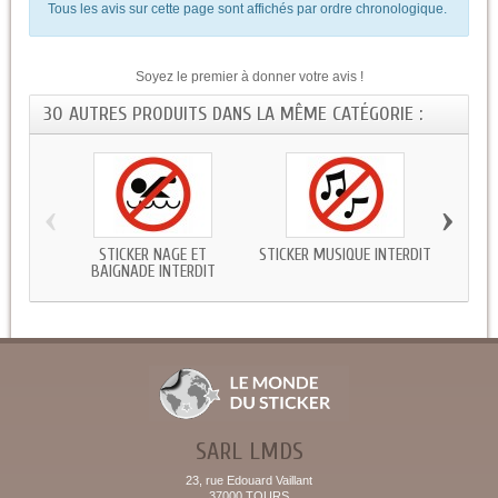
Tous les avis sur cette page sont affichés par ordre chronologique.
Soyez le premier à donner votre avis !
30 AUTRES PRODUITS DANS LA MÊME CATÉGORIE :
‹
›
STICKER NAGE ET
STICKER MUSIQUE INTERDIT
STICK
BAIGNADE INTERDIT
SARL LMDS
23, rue Edouard Vaillant
37000 TOURS