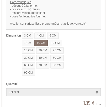
Caractéristiques
- découpé à la forme,
- résiste aux UV, pluies,
- matière vinyle autocollant,
- pose facile, notice fournie.
A coller sur surface lisse propre (métal, plastique, verre,etc)
Dimension
3 CM
4 CM
5 CM
7 CM
10 CM
12 CM
15 CM
20 CM
25 CM
30 CM
40 CM
50 CM
60 CM
70 CM
80 CM
90 CM
Quantité
1,35 €
TTC