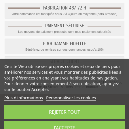
FABRICATION 48/ 72 H
Votre commande est fabriquée sous 2 à 3 jours en moyenne (hors livraison)
PAIEMENT SÉCURISÉ
Les moyens de paiement proposés sont tous totalement sécurisés
PROGRAMME FIDÉLITÉ
Bénéficiez de remises sur vos commandes jusqu'a 10%
SERVICE CLIENT
Ce site Web utilise ses propres cookies et ceux de tiers pour
Le service client est a votre disposition du lundi au vendredi de 8h à 17h
améliorer nos services et vous montrer des publicités liées à
09.82.28.47.69.
vos préférences en analysant vos habitudes de navigation.
© 2012 - 2026 Le
Pour donner votre consentement à son utilisation, appuyez
Monde du Sticker :
stickers déco et muraux
sur le bouton Accepter.
Plus d'informations
Personnaliser les cookies
REJETER TOUT
Sticker bruit interdit
-
Catégorie
:
Interdiction
-
Prix
:
1.15
€
J'ACCEPTE