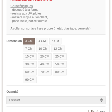
Dimensions de 3 CM à 90 CM
Caractéristiques
- découpé à la forme,
- résiste aux UV, pluies,
- matière vinyle autocollant,
- pose facile, notice fournie.
A coller sur surface lisse propre (métal, plastique, verre,etc)
Dimension
3 CM
4 CM
5 CM
7 CM
10 CM
12 CM
15 CM
20 CM
25 CM
30 CM
40 CM
50 CM
60 CM
70 CM
80 CM
90 CM
Quantité
1,15 €