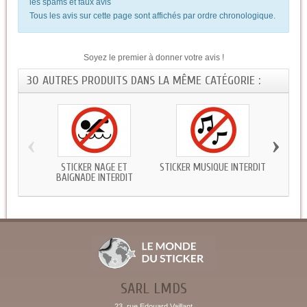
les spams et faux avis
Tous les avis sur cette page sont affichés par ordre chronologique.
Soyez le premier à donner votre avis !
30 AUTRES PRODUITS DANS LA MÊME CATÉGORIE :
‹
›
STICKER NAGE ET
STICKER MUSIQUE INTERDIT
STICK
BAIGNADE INTERDIT
SARL LMDS
23, rue Edouard Vaillant