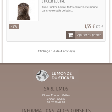
STICKER LOUTRE
Avec Sticker Loutre, faites entrer la vie marine
dans votre salle de bain...
1,55 €
-9%
1,70 €
Ajouter au panier
Affichage 1-4 de 4 article(s)
SARL LMDS
23, rue Edouard Vaillant
37000 TOURS
09 82 28 47 69
INFORMATIONS
AIDES CONSEILS