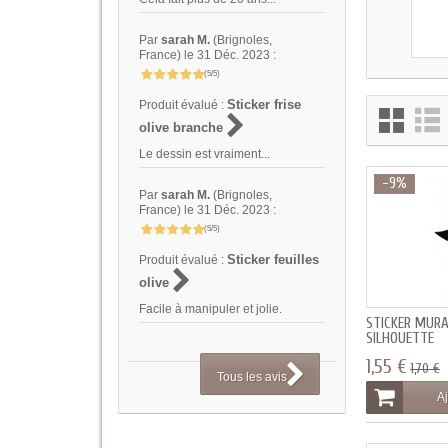
Par
sarah M.
(Brignoles,
France) le 31 Déc. 2023 :
(5/5)
Sticker frise
Produit évalué :
olive branche
Le dessin est vraiment...
-9%
Par
sarah M.
(Brignoles,
France) le 31 Déc. 2023 :
(5/5)
Sticker feuilles
Produit évalué :
olive
Facile à manipuler et jolie.
STICKER MUR
SILHOUETTE
1,55 €
1,70 €
Tous les avis
Aj