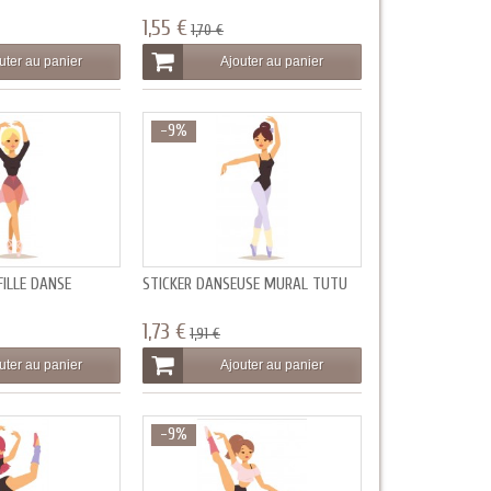
1,55 €
1,70 €
uter au panier
Ajouter au panier
-9%
ILLE DANSE
STICKER DANSEUSE MURAL TUTU
1,73 €
1,91 €
uter au panier
Ajouter au panier
-9%