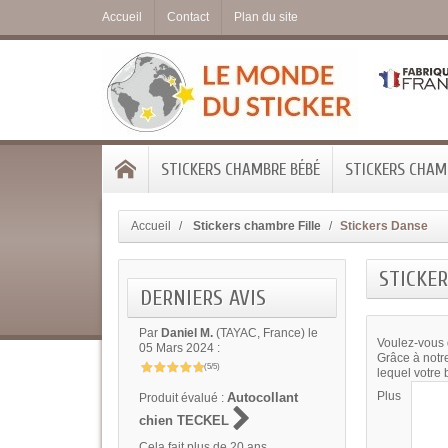
Accueil
Contact
Plan du site
STICKERS CHAMBRE BÉBÉ
STICKERS CHAMB
Accueil
Stickers chambre Fille
Stickers Danse
STICKE
DERNIERS AVIS
Par
Daniel M.
(TAYAC, France) le
Voulez-vous q
05 Mars 2024 :
Grâce à notr
(5/5)
lequel votre
Plus
Autocollant
Produit évalué :
chien TECKEL
Cela fait plus de 20 ans...