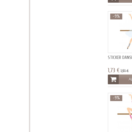
-9%
STICKER DAN
1,73 €
1,91 €
Aj
-9%