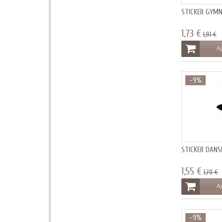
STICKER GYM
1,73 €
1,91 €
Aj
-9%
STICKER DAN
1,55 €
1,70 €
Aj
-9%