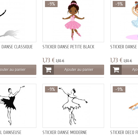
-9%
-9%
 DANSE CLASSIQUE
STICKER DANSE PETITE BLACK
STICKER DANSE 
1,73 €
1,73 €
1,91 €
1,91 €
outer au panier
Ajouter au panier
Ajo
-9%
-9%
AL DANSEUSE
STICKER DANSE MODERNE
STICKER DECO F