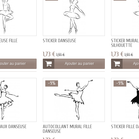
USE FILLE
STICKER DANSEUSE
STICKER MURAL
SILHOUETTE
1,73 €
1,73 €
1,91 €
1,91 €
outer au panier
Ajouter au panier
Ajo
-9%
-9%
RAUX DANSEUSE
AUTOCOLLANT MURAL FILLE
STICKER FILLE 
DANSEUSE