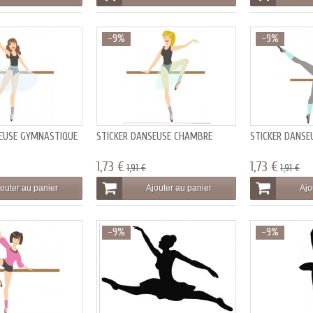
-9%
-9%
SEUSE GYMNASTIQUE
STICKER DANSEUSE CHAMBRE
STICKER DANSE
1,73 €
1,73 €
1,91 €
1,91 €
outer au panier
Ajouter au panier
Ajo
-9%
-9%