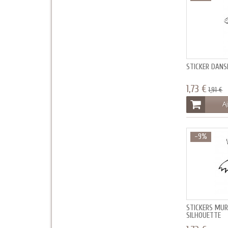
STICKER DANSE
1,73 €
1,91 €
Aj
-9%
STICKERS MU
SILHOUETTE