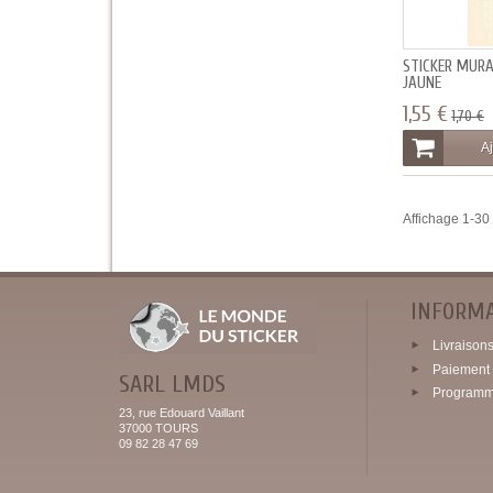
STICKER MUR
JAUNE
1,55 €
1,70 €
Aj
Affichage 1-30 
INFORM
Livraisons 
Paiement 
SARL LMDS
Programme
23, rue Edouard Vaillant
37000 TOURS
09 82 28 47 69