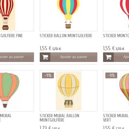
GOLFIÈRE FINE
STICKER BALLON MONTGOLFIÈRE
STICKER MONTG
1,55 €
1,55 €
1,70 €
1,70 €
outer au panier
Ajouter au panier
Ajo
-9%
-9%
 MURAL
STICKER MURAL BALLON
STICKER MURAL
E
MONTGOLFIÈRE
VERT
1,73 €
1,55 €
1,91 €
1,70 €