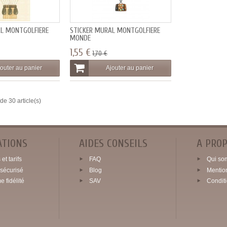
AL MONTGOLFIÈRE
STICKER MURAL MONTGOLFIÈRE
MONDE
1,55 €
1,70 €
outer au panier
Ajouter au panier
de 30 article(s)
ATIONS
AIDES CONSEILS
A PRO
et tarifs
FAQ
Qui so
sécurisé
Blog
Mentio
 fidélité
SAV
Condit