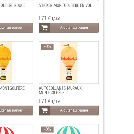
OLFIÈRE ROUGE
STICKER MONTGOLFIÈRE EN VOL
1,73 €
1,91 €
uter au panier
Ajouter au panier
-9%
MONTGOLFIÈRE
AUTOCOLLANTS MURAUX
MONTGOLFIÈRE
1,73 €
1,91 €
uter au panier
Ajouter au panier
-9%