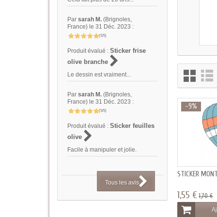
Par
sarah M.
(Brignoles,
France) le 31 Déc. 2023 :
(5/5)
Sticker frise
Produit évalué :
olive branche
Le dessin est vraiment...
Par
sarah M.
(Brignoles,
France) le 31 Déc. 2023 :
-9%
(5/5)
Sticker feuilles
Produit évalué :
olive
Facile à manipuler et jolie.
STICKER MON
Tous les avis
1,55 €
1,70 €
Aj