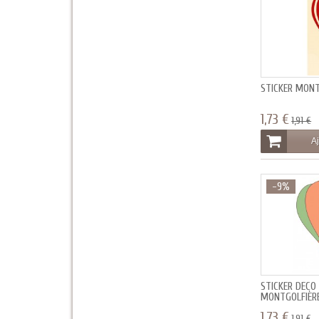
STICKER MONT
1,73 €
1,91 €
Aj
-9%
STICKER DÉCO
MONTGOLFIÈR
1,73 €
1,91 €