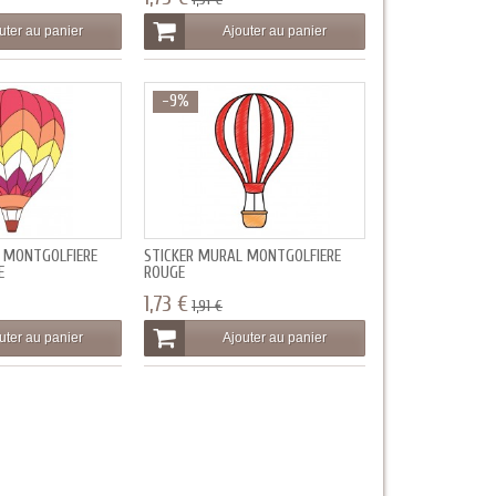
uter au panier
Ajouter au panier
-9%
 MONTGOLFIÈRE
STICKER MURAL MONTGOLFIÈRE
E
ROUGE
1,73 €
1,91 €
uter au panier
Ajouter au panier