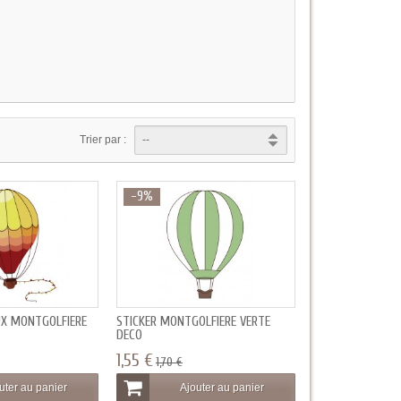
Trier par :
-9%
UX MONTGOLFIÈRE
STICKER MONTGOLFIÈRE VERTE
DECO
1,55 €
1,70 €
uter au panier
Ajouter au panier