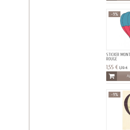
-9%
STICKER MONT
ROUGE
1,55 €
1,70 €
Aj
-9%