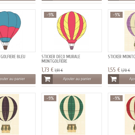
-9%
-9%
GOLFIÈRE BLEU
STICKER DECO MURALE
STICKER MONTG
MONTGOLFIÈRE
1,73 €
1,55 €
1,91 €
1,70 €
outer au panier
Ajouter au panier
Ajo
-9%
-9%