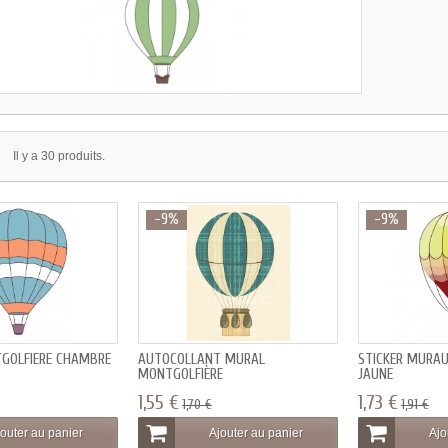
Il y a 30 produits.
-9%
-9%
TGOLFIÈRE CHAMBRE
AUTOCOLLANT MURAL
STICKER MURA
MONTGOLFIÈRE
JAUNE
1,55 €
1,73 €
1,70 €
1,91 €
outer au panier
Ajouter au panier
Ajo