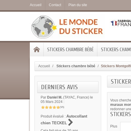
Accueil
Contact
Plan du site
STICKERS CHAMBRE BÉBÉ
STICKERS CHAMB
Accueil
Stickers chambre bébé
Stickers Montgolf
STICKE
DERNIERS AVIS
Par
Daniel M.
(TAYAC, France) le
Vous cherche
05 Mars 2024 :
muraux mont
(5/5)
redonner une 
STICKERS.
Autocollant
Produit évalué :
chien TECKEL
Plus
Cela fait plus de 20 ans...