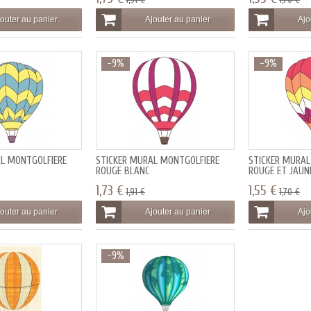
outer au panier
Ajouter au panier
Ajo
-9%
-9%
AL MONTGOLFIÈRE
STICKER MURAL MONTGOLFIÈRE
STICKER MURAL
ROUGE BLANC
ROUGE ET JAUN
1,73 €
1,55 €
1,91 €
1,70 €
outer au panier
Ajouter au panier
Ajo
-9%