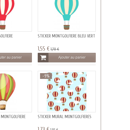
OLFIÈRE
STICKER MONTGOLFIÈRE BLEU VERT
1,55 €
1,70 €
uter au panier
Ajouter au panier
-9%
 MONTGOLFIÈRE
STICKER MURAL MONTGOLFIÈRES
1,73 €
1,91 €