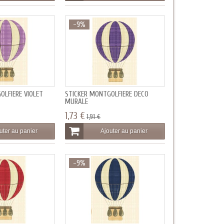
-9%
OLFIÈRE VIOLET
STICKER MONTGOLFIÈRE DECO
MURALE
1,73 €
1,91 €
uter au panier
Ajouter au panier
-9%