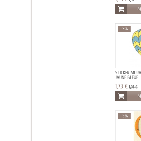
Aj
-9%
STICKER MUR
JAUNE BLEUE
1,73 €
1,91 €
Aj
-9%