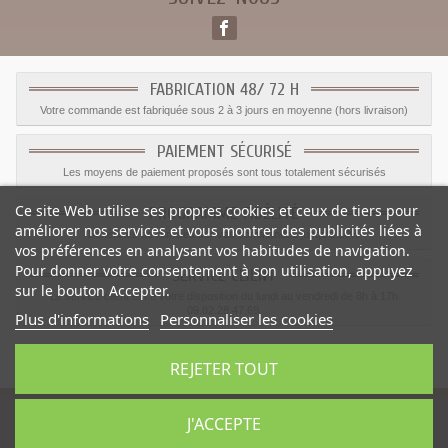
FABRICATION 48/ 72 H
Votre commande est fabriquée sous 2 à 3 jours en moyenne (hors livraison)
PAIEMENT SÉCURISÉ
Les moyens de paiement proposés sont tous totalement sécurisés
Ce site Web utilise ses propres cookies et ceux de tiers pour
PROGRAMME FIDÉLITÉ
améliorer nos services et vous montrer des publicités liées à
Bénéficiez de remises sur vos commandes jusqu'a 10%
vos préférences en analysant vos habitudes de navigation.
Pour donner votre consentement à son utilisation, appuyez
SERVICE CLIENT
sur le bouton Accepter.
Le service client est a votre disposition du lundi au vendredi de 8h à 17h
09.82.28.47.69.
Plus d'informations
Personnaliser les cookies
© 2012 - 2026 Le
Monde du Sticker :
stickers déco et muraux
REJETER TOUT
J'ACCEPTE