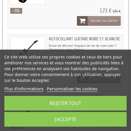
1,73 €
-9%
1,91 €
Ajouter au panier
AUTOCOLLANT GUITARE NOIRE ET BLANCHE
Envie de décorer l’espace de vie de votre ado ?
Choisissez notre Sticker...
Ce site Web utilise ses propres cookies et ceux de tiers pour
améliorer nos services et vous montrer des publicités liées à
1,55 €
vos préférences en analysant vos habitudes de navigation.
-9%
1,70 €
Pour donner votre consentement à son utilisation, appuyez
Ajouter au panier
sur le bouton Accepter.
Plus d'informations
Personnaliser les cookies
STICKER MUSIQUE GUITARE NOIRE
REJETER TOUT
Vous cherchez un élément deco qui reflète votre
passion et votre personnalité...
J'ACCEPTE
1,55 €
-9%
1,70 €