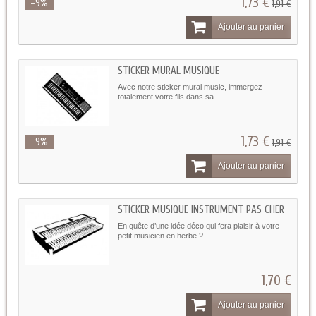
1,73 €
-9%
1,91 €
Ajouter au panier
STICKER MURAL MUSIQUE
Avec notre sticker mural music, immergez
totalement votre fils dans sa...
1,73 €
-9%
1,91 €
Ajouter au panier
STICKER MUSIQUE INSTRUMENT PAS CHER
En quête d’une idée déco qui fera plaisir à votre
petit musicien en herbe ?...
1,70 €
Ajouter au panier