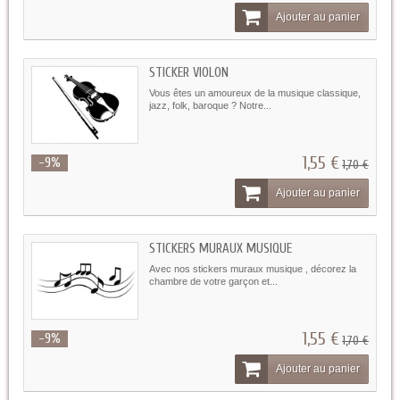
Ajouter au panier
STICKER VIOLON
Vous êtes un amoureux de la musique classique,
jazz, folk, baroque ? Notre...
1,55 €
-9%
1,70 €
Ajouter au panier
STICKERS MURAUX MUSIQUE
Avec nos stickers muraux musique , décorez la
chambre de votre garçon et...
1,55 €
-9%
1,70 €
Ajouter au panier