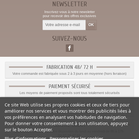
NEWSLETTER
Inscrivez-vous à notre newsletter
pour recevoir des offres exclusives
SUIVEZ-NOUS
FABRICATION 48/ 72 H
Votre commande est fabriquée sous 2 à 3 jours en moyenne (hors livraison)
PAIEMENT SÉCURISÉ
Les moyens de paiement proposés sont tous totalement sécurisés
Ce site Web utilise ses propres cookies et ceux de tiers pour
PROGRAMME FIDÉLITÉ
améliorer nos services et vous montrer des publicités liées à
Bénéficiez de remises sur vos commandes jusqu'a 10%
vos préférences en analysant vos habitudes de navigation.
Pour donner votre consentement à son utilisation, appuyez
SERVICE CLIENT
sur le bouton Accepter.
Le service client est a votre disposition du lundi au vendredi de 8h à 17h
09.82.28.47.69.
Plus d'informations
Personnaliser les cookies