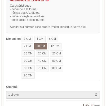
Dimensions de 3 CM à 90 CM
Caractéristiques
- découpé à la forme,
- résiste aux UV, pluies,
- matière vinyle autocollant,
- pose facile, notice fournie.
A coller sur surface lisse propre (métal, plastique, verre,etc)
Dimension
3 CM
4 CM
5 CM
7 CM
10 CM
12 CM
15 CM
20 CM
25 CM
30 CM
40 CM
50 CM
60 CM
70 CM
80 CM
90 CM
Quantité
1,35 €