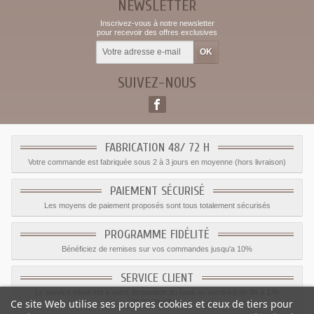
NEWSLETTER
Inscrivez-vous à notre newsletter
pour recevoir des offres exclusives
SUIVEZ-NOUS
FABRICATION 48/ 72 H
Votre commande est fabriquée sous 2 à 3 jours en moyenne (hors livraison)
PAIEMENT SÉCURISÉ
Les moyens de paiement proposés sont tous totalement sécurisés
PROGRAMME FIDÉLITÉ
Bénéficiez de remises sur vos commandes jusqu'a 10%
SERVICE CLIENT
Le service client est a votre disposition du lundi au vendredi de 8h à 17h
Ce site Web utilise ses propres cookies et ceux de tiers pour
09.82.28.47.69.