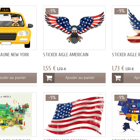
-9%
-9%
 JAUNE NEW YORK
STICKER AIGLE AMERICAIN
STICKER AIGLE 
1,55 €
1,73 €
1,70 €
1,91 €
outer au panier
Ajouter au panier
Ajo
-9%
-9%