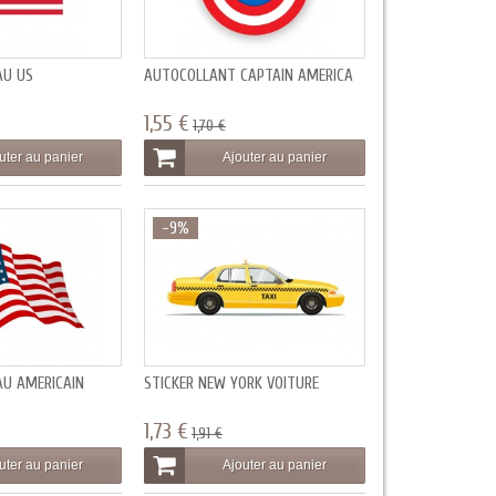
AU US
AUTOCOLLANT CAPTAIN AMERICA
1,55 €
1,70 €
uter au panier
Ajouter au panier
-9%
AU AMERICAIN
STICKER NEW YORK VOITURE
1,73 €
1,91 €
uter au panier
Ajouter au panier