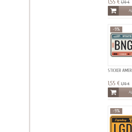
1,55 €
1,70 €
Aj
-9%
STICKER AMER
1,55 €
1,70 €
Aj
-9%