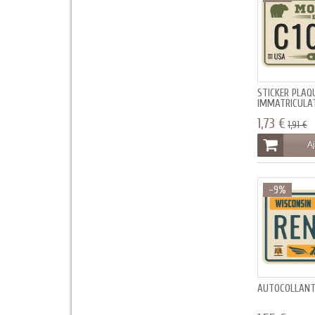
STICKER PLAQ
IMMATRICULA
1,73 €
1,91 €
Aj
-9%
AUTOCOLLANT