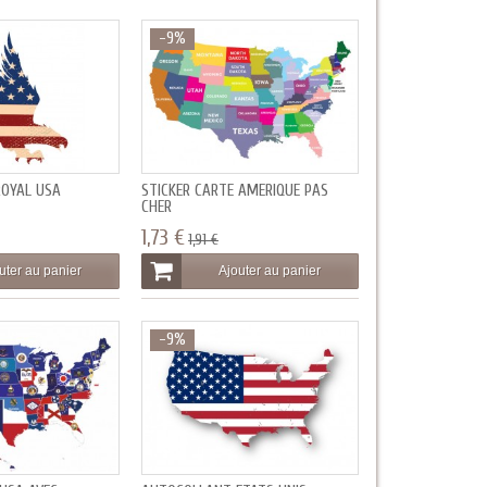
-9%
ROYAL USA
STICKER CARTE AMERIQUE PAS
CHER
1,73 €
1,91 €
uter au panier
Ajouter au panier
-9%