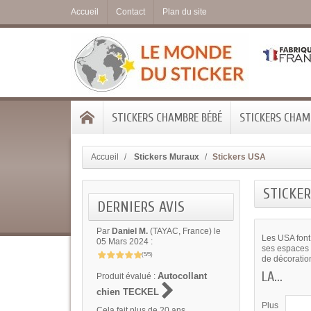
Accueil
Contact
Plan du site
STICKERS CHAMBRE BÉBÉ
STICKERS CHAMB
Accueil
Stickers Muraux
Stickers USA
STICKER
DERNIERS AVIS
Par
Daniel M.
(TAYAC, France) le
Les USA font
05 Mars 2024 :
ses espaces 
(5/5)
de décoration
LA...
Autocollant
Produit évalué :
chien TECKEL
Plus
Cela fait plus de 20 ans...