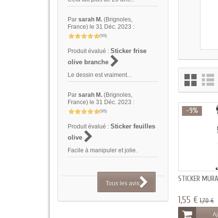
Par
sarah M.
(Brignoles,
France) le 31 Déc. 2023 :
(5/5)
Sticker frise
Produit évalué :
olive branche
Le dessin est vraiment...
Par
sarah M.
(Brignoles,
France) le 31 Déc. 2023 :
-9%
(5/5)
Sticker feuilles
Produit évalué :
olive
Facile à manipuler et jolie.
STICKER MUR
Tous les avis
1,55 €
1,70 €
Aj