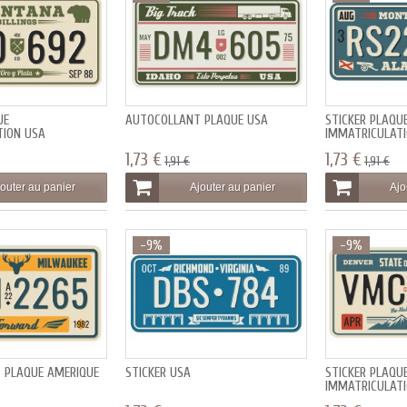
UE
AUTOCOLLANT PLAQUE USA
STICKER PLAQU
TION USA
IMMATRICULATI
1,73 €
1,73 €
1,91 €
1,91 €
outer au panier
Ajouter au panier
Ajo
-9%
-9%
 PLAQUE AMÉRIQUE
STICKER USA
STICKER PLAQU
IMMATRICULATI