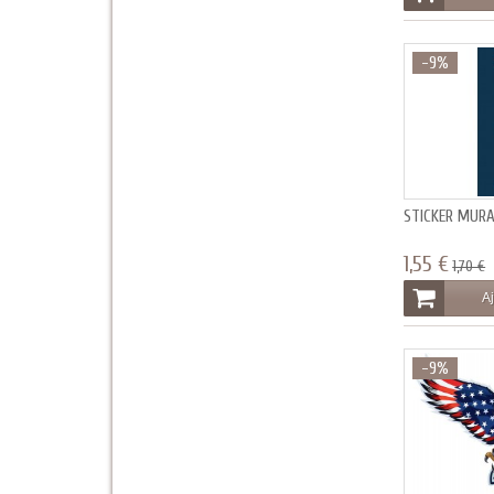
-9%
STICKER MURA
1,55 €
1,70 €
Aj
-9%