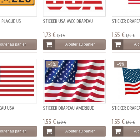
 PLAQUE US
STICKER USA AVEC DRAPEAU
STICKER DRAPE
1,73 €
1,55 €
1,91 €
1,70 €
outer au panier
Ajouter au panier
Ajo
-9%
-9%
EAU USA
STICKER DRAPEAU AMERIQUE
STICKER DRAPE
1,55 €
1,55 €
1,70 €
1,70 €
outer au panier
Ajouter au panier
Ajo