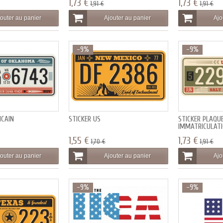
1,73 €
1,73 €
1,91 €
1,91 €
outer au panier
Ajouter au panier
Ajo
-9%
-9%
ICAIN
STICKER US
STICKER PLAQU
IMMATRICULATI
1,55 €
1,73 €
1,70 €
1,91 €
outer au panier
Ajouter au panier
Ajo
-9%
-9%