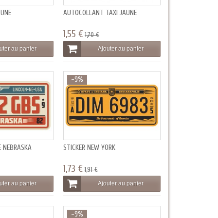
AUNE
AUTOCOLLANT TAXI JAUNE
1,55 €
1,70 €
uter au panier
Ajouter au panier
-9%
E NEBRASKA
STICKER NEW YORK
1,73 €
1,91 €
uter au panier
Ajouter au panier
-9%