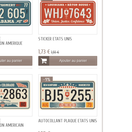
E
STICKER ETATS UNIS
ON AMERIQUE
1,73 €
1,91 €
uter au panier
Ajouter au panier
-9%
E
AUTOCOLLANT PLAQUE ETATS UNIS
ON AMERICAIN