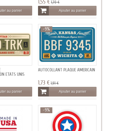
1,55 €
1,70 €
uter au panier
Ajouter au panier
-9%
E
AUTOCOLLANT PLAQUE AMERICAIN
ON ETATS UNIS
1,73 €
1,91 €
uter au panier
Ajouter au panier
-9%