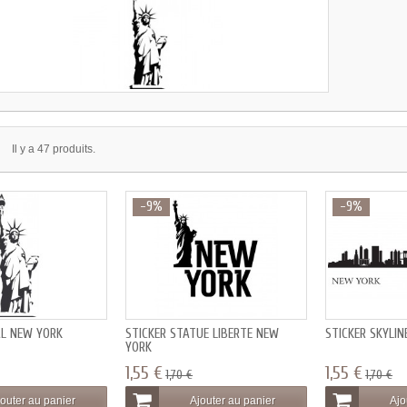
Il y a 47 produits.
-9%
-9%
AL NEW YORK
STICKER STATUE LIBERTE NEW
STICKER SKYLI
YORK
1,55 €
1,55 €
1,70 €
1,70 €
outer au panier
Ajouter au panier
Ajo