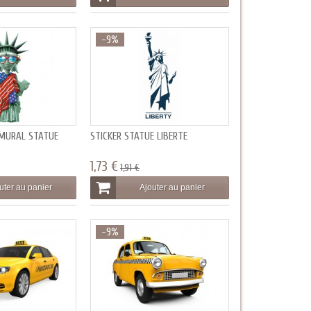
-9%
MURAL STATUE
STICKER STATUE LIBERTE
1,73 €
1,91 €
uter au panier
Ajouter au panier
-9%