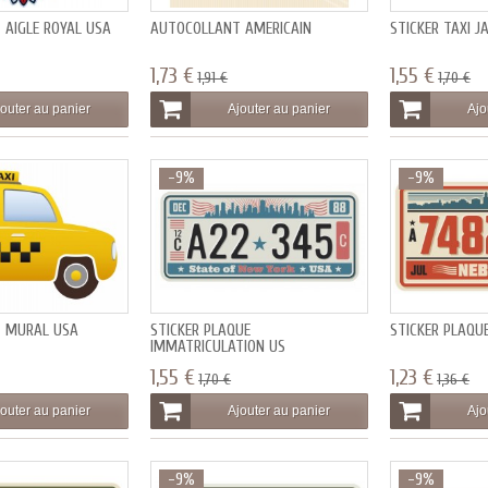
AIGLE ROYAL USA
AUTOCOLLANT AMERICAIN
STICKER TAXI J
1,73 €
1,55 €
1,91 €
1,70 €
outer au panier
Ajouter au panier
Ajo
-9%
-9%
 MURAL USA
STICKER PLAQUE
STICKER PLAQU
IMMATRICULATION US
1,55 €
1,23 €
1,70 €
1,36 €
outer au panier
Ajouter au panier
Ajo
-9%
-9%