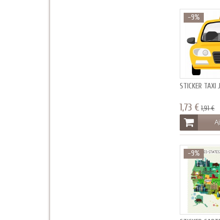
-9%
STICKER TAXI
1,73 €
1,91 €
Aj
-9%