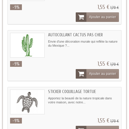
1,55 €
-9%
1,70 €
Ajouter au panier
AUTOCOLLANT CACTUS PAS CHER
Envie d’une décoration murale qui reflète la nature
du Mexique ?...
1,55 €
-9%
1,70 €
Ajouter au panier
STICKER COQUILLAGE TORTUE
Apportez la beauté de la nature tropicale dans
votre maison, avec notre...
1,55 €
-9%
1,70 €