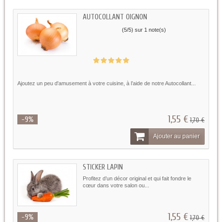
AUTOCOLLANT OIGNON
(
5
/
5
) sur
1
note(s)
Ajoutez un peu d'amusement à votre cuisine, à l’aide de notre Autocollant...
1,55 €
-9%
1,70 €
Ajouter au panier
STICKER LAPIN
Profitez d’un décor original et qui fait fondre le
cœur dans votre salon ou...
1,55 €
-9%
1,70 €