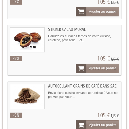
1,05 €
-9%
1,15 €
Ajouter au panier
STICKER CACAO MURAL
Habillez les surfaces ternes de votre cuisine,
cafeteria, pâtisserie… et...
1,05 €
-9%
1,15 €
Ajouter au panier
AUTOCOLLANT GRAINS DE CAFÉ DANS SAC
Envie d’une cuisine invitante et rustique ? Vous ne
pouvez pas vous...
1,05 €
-9%
1,15 €
Ajouter au panier