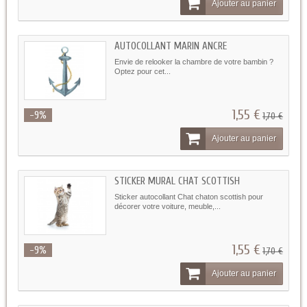
Ajouter au panier
AUTOCOLLANT MARIN ANCRE
Envie de relooker la chambre de votre bambin ?
Optez pour cet...
1,55 €
-9%
1,70 €
Ajouter au panier
STICKER MURAL CHAT SCOTTISH
Sticker autocollant Chat chaton scottish pour
décorer votre voiture, meuble,...
1,55 €
-9%
1,70 €
Ajouter au panier