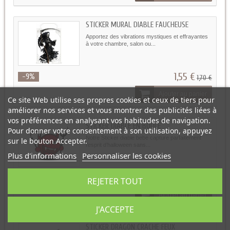
STICKER MURAL DIABLE FAUCHEUSE
Apportez des vibrations mystiques et effrayantes
à votre chambre, salon ou...
1,55 €
-9%
1,70 €
Ajouter au panier
Ce site Web utilise ses propres cookies et ceux de tiers pour
améliorer nos services et vous montrer des publicités liées à
vos préférences en analysant vos habitudes de navigation.
STICKER DIABLE EN BOULE
Pour donner votre consentement à son utilisation, appuyez
Notre Sticker diable bebe capture parfaitement
sur le bouton Accepter.
l’esprit d’halloween sans...
Plus d'informations
Personnaliser les cookies
1,55 €
-9%
1,70 €
REJETER TOUT
Ajouter au panier
J'ACCEPTE
STICKER DRAGON CRACHE FEUX