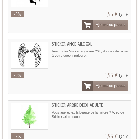
1,55 €
-9%
1,70 €
Ajouter au panier
STICKER ANGE AILE XXL
Avec notre Sticker ange aile XXL, donnez de l’âme
à votre déco intérieure...
1,55 €
-9%
1,70 €
Ajouter au panier
STICKER ARBRE DÉCO ADULTE
Vous appréciez la beauté de la nature ? Avec ce
Sticker arbre déco...
1,55 €
-9%
1,70 €