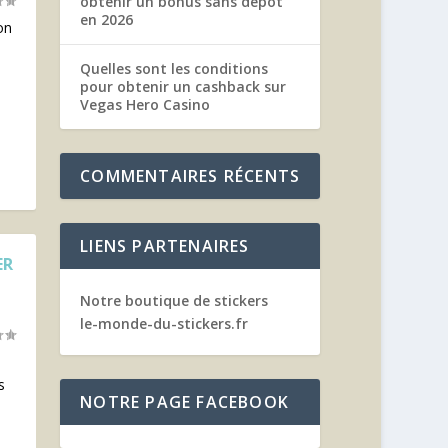
obtenir un bonus sans dépôt
en 2026
on
Quelles sont les conditions
pour obtenir un cashback sur
Vegas Hero Casino
COMMENTAIRES RÉCENTS
LIENS PARTENAIRES
ER
Notre boutique de stickers
le-monde-du-stickers.fr
s
NOTRE PAGE FACEBOOK