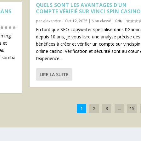
QUELS SONT LES AVANTAGES D’UN
SANS
COMPTE VÉRIFIÉ SUR VINCI SPIN CASINO
par
alexandre
|
Oct 12, 2025
|
Non classé
|
0
|
En tant que SEO-copywriter spécialisé dans l’iGami
Gaming
depuis 10 ans, je vous livre une analyse précise des
s et
bénéfices à créer et vérifier un compte sur vincispin
au
online casino. Vérification et sécurité sont au cœur
e samba
l’expérience...
LIRE LA SUITE
1
2
3
...
15