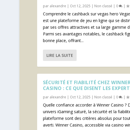
par
alexandre
|
Oct 12, 2025
|
Non classé
|
0
|
Comprendre le cashback sur vegas hero Vega
est une plateforme de jeu en ligne qui se dist
par ses offres attractives et sa large gamme d
Parmi ses avantages notables, le cashback fig
bonne place, offrant...
LIRE LA SUITE
SÉCURITÉ ET FIABILITÉ CHEZ WINNE
CASINO : CE QUE DISENT LES EXPERT
par
alexandre
|
Oct 12, 2025
|
Non classé
|
0
|
Quelle confiance accorder à Winner Casino ? 
univers iGaming saturé, la sécurité et la fiabilit
plateforme sont des critères absolus pour tou
averti. Winner Casino, accessible via casino wi