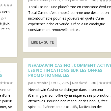
par
alexandre
|
Oct 12, 2025
|
Non classé
|
0
|
Total Casino : une plateforme en constante évoluti
s Hero
Total Casino s’est imposé comme une destination
ingue
incontournable pour les joueurs en quête d’une
e jeux.
expérience riche et variée. Grâce à un catalogue
ure en
constamment renouvelé, cette...
LIRE LA SUITE
NEVADAWIN CASINO : COMMENT ACTIV
R
LES NOTIFICATIONS SUR LES OFFRES
S
PROMOTIONNELLES
par
alexandre
|
Oct 12, 2025
|
Non classé
|
0
|
Dans un
Nevadawin Casino se distingue dans le secteur
é d’une
iGaming par son offre dynamique et ses promotion
t joueur
attractives. Pour ne rien manquer des bonus, free
nner, se
spins ou évènements exclusifs, l’activation des