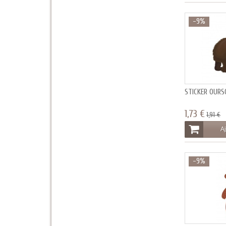
-9%
STICKER OURS
1,73 €
1,91 €
Aj
-9%