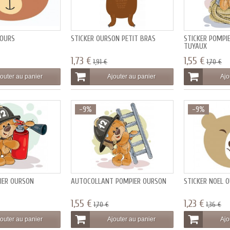
 OURS
STICKER OURSON PETIT BRAS
STICKER POMPI
TUYAUX
1,73 €
1,55 €
1,91 €
1,70 €
outer au panier
Ajouter au panier
Ajo
-9%
-9%
IER OURSON
AUTOCOLLANT POMPIER OURSON
STICKER NOEL 
1,55 €
1,23 €
1,70 €
1,36 €
outer au panier
Ajouter au panier
Ajo