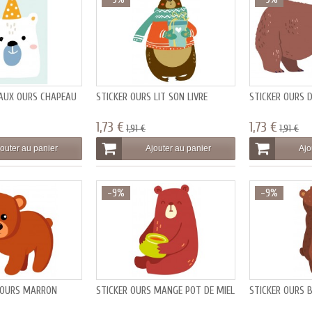
MAUX OURS CHAPEAU
STICKER OURS LIT SON LIVRE
STICKER OURS 
1,73 €
1,73 €
1,91 €
1,91 €
outer au panier
Ajouter au panier
Ajo
-9%
-9%
E OURS MARRON
STICKER OURS MANGE POT DE MIEL
STICKER OURS B