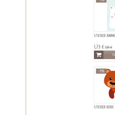
STICKER ANI
1,73 €
1,91 €
Aj
-9%
STICKER BEB