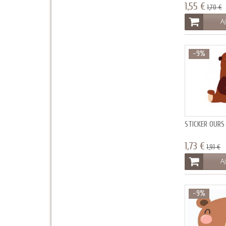
1,55 €
1,70 €
Aj
-9%
STICKER OURS
1,73 €
1,91 €
Aj
-9%