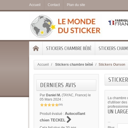
Accueil
Contact
Plan du site
STICKERS CHAMBRE BÉBÉ
STICKERS CHAMB
Accueil
Stickers chambre bébé
Stickers Ourson
STICKE
DERNIERS AVIS
Par
Daniel M.
(TAYAC, France) le
La chambre d'
05 Mars 2024 :
d'utiliser de
(5/5)
professionne
UN LARG
Autocollant
Produit évalué :
chien TECKEL
...
Cela fait plus de 20 ans...
Plus