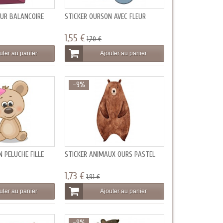
SUR BALANCOIRE
STICKER OURSON AVEC FLEUR
1,55 €
1,70 €
uter au panier
Ajouter au panier
-9%
 PELUCHE FILLE
STICKER ANIMAUX OURS PASTEL
1,73 €
1,91 €
uter au panier
Ajouter au panier
-9%