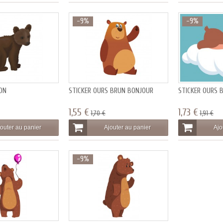
-9%
-9%
ON
STICKER OURS BRUN BONJOUR
STICKER OURS 
1,55 €
1,73 €
1,70 €
1,91 €
outer au panier
Ajouter au panier
Ajo
-9%