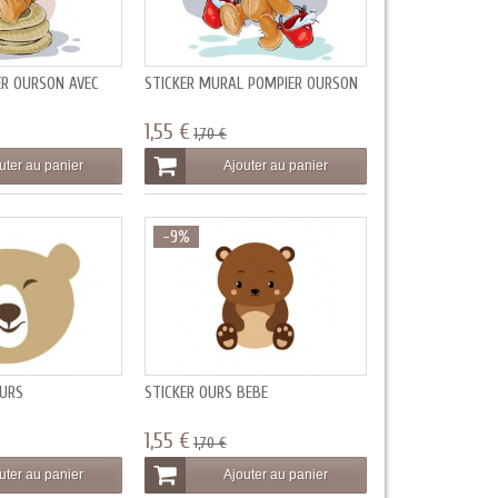
ER OURSON AVEC
STICKER MURAL POMPIER OURSON
1,55 €
1,70 €
uter au panier
Ajouter au panier
-9%
OURS
STICKER OURS BÉBÉ
1,55 €
1,70 €
uter au panier
Ajouter au panier