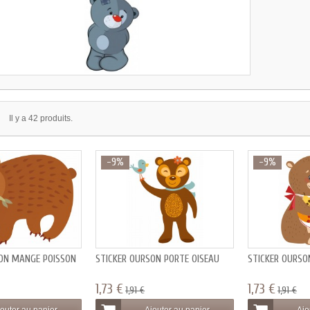
Il y a 42 produits.
-9%
-9%
SON MANGE POISSON
STICKER OURSON PORTE OISEAU
STICKER OURSO
1,73 €
1,73 €
1,91 €
1,91 €