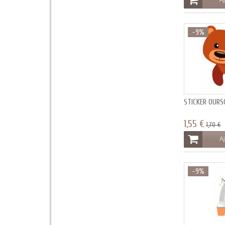
Aj
-9%
STICKER OUR
1,55 €
1,70 €
Aj
-9%