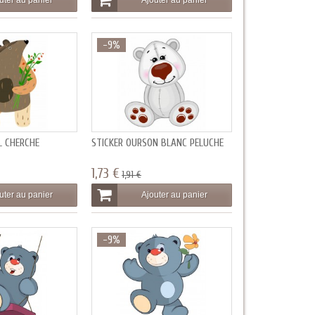
uter au panier
Ajouter au panier
-9%
L CHERCHE
STICKER OURSON BLANC PELUCHE
1,73 €
1,91 €
uter au panier
Ajouter au panier
-9%