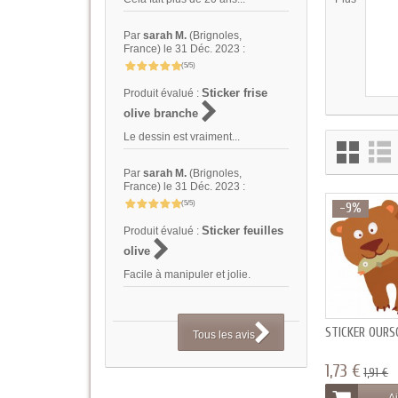
Par
sarah M.
(Brignoles,
France) le 31 Déc. 2023 :
(5/5)
Sticker frise
Produit évalué :
olive branche
Le dessin est vraiment...
Par
sarah M.
(Brignoles,
France) le 31 Déc. 2023 :
(5/5)
-9%
Sticker feuilles
Produit évalué :
olive
Facile à manipuler et jolie.
STICKER OUR
Tous les avis
1,73 €
1,91 €