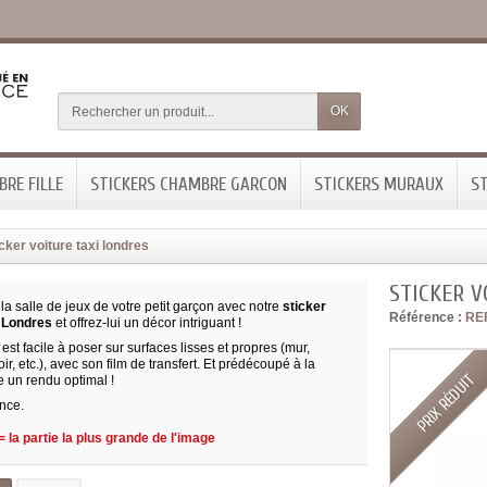
OK
RE FILLE
STICKERS CHAMBRE GARCON
STICKERS MURAUX
ST
cker voiture taxi londres
STICKER V
a salle de jeux de votre petit garçon avec notre
sticker
Référence :
RE
i Londres
et offrez-lui un décor intriguant !
 est facile à poser sur surfaces lisses et propres (mur,
ir, etc.), avec son film de transfert. Et prédécoupé à la
PRIX RÉDUIT
re un rendu optimal !
nce.
 la partie la plus grande de l'image