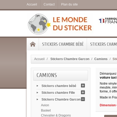
Accueil
Contact
Plan du site
STICKERS CHAMBRE BÉBÉ
STICKERS CHAMB
Accueil
Stickers Chambre Garcon
Camions
Sti
CAMIONS
Démarquez l
voiture tax
Notre vinyle
Stickers chambre bébé
meuble, miro
forme, il off
Stickers chambre Fille
Made in Fra
Stickers Chambre Garcon
Avion
Dimension =
Basket
Chevalier & Dragons