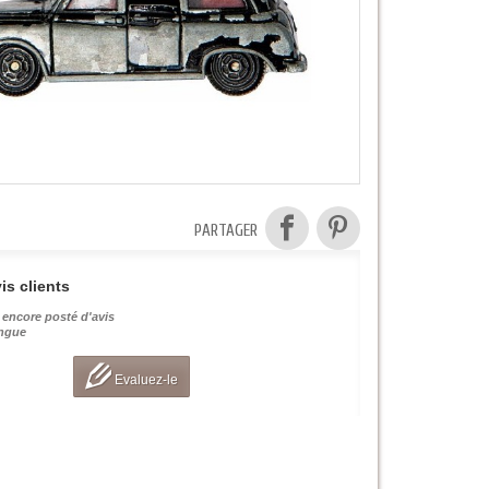
PARTAGER
is clients
 encore posté d'avis
angue
Evaluez-le