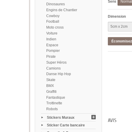
Sens
Norma
Dinosaures
Engins de Chantier
Cowboy
Dimension
Football
Moto cross
Voiture
Indien
Économise
Espace
Pompier
Pirate
Super Héros
Camions
Danse Hip Hop
Skate
BMX
Graffiti
Fantastique
Trottinette
Robots
Stickers Muraux
AVIS
Sticker Carte bancaire