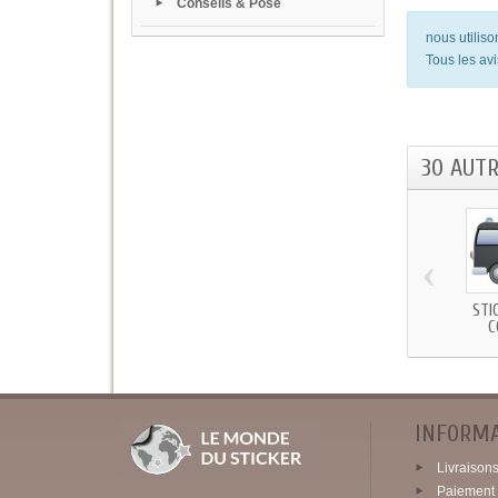
Conseils & Pose
nous utilis
Tous les avi
30 AUT
‹
STI
C
INFORM
Livraisons 
Paiement 