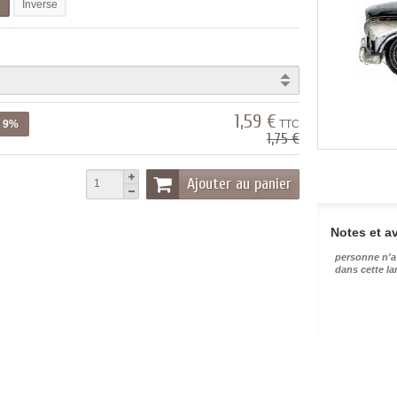
l
Inverse
1,59 €
z 9%
TTC
1,75 €
Ajouter au panier
Notes et av
personne n'a
dans cette l