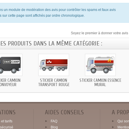
ons un module de modération des avis pour contrôler les spams et faux avis
s sur cette page sont affichés par ordre chronologique.
Soyez le premier à donner votre avis 
RES PRODUITS DANS LA MÊME CATÉGORIE :
CKER CAMION
STICKER CAMION
STICKER CAMION ESSENCE
ONVOYEUR
TRANSPORT ROUGE
MURAL
ATIONS
AIDES CONSEILS
A PRO
et tarifs
FAQ
Qui so
sécurisé
Blog
Mentio