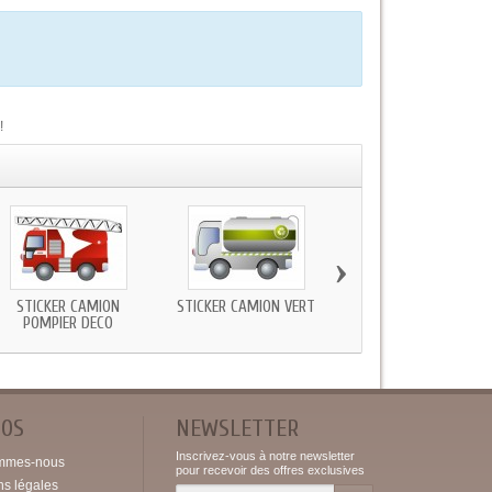
!
›
STICKER CAMION
STICKER CAMION VERT
STICKER CAMION POU
POMPIER DECO
ANIMAUX
POS
NEWSLETTER
Inscrivez-vous à notre newsletter
mmes-nous
pour recevoir des offres exclusives
ns légales