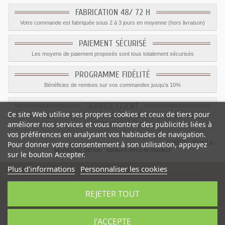
FABRICATION 48/ 72 H
Votre commande est fabriquée sous 2 à 3 jours en moyenne (hors livraison)
PAIEMENT SÉCURISÉ
Les moyens de paiement proposés sont tous totalement sécurisés
PROGRAMME FIDÉLITÉ
Bénéficiez de remises sur vos commandes jusqu'a 10%
SERVICE CLIENT
Ce site Web utilise ses propres cookies et ceux de tiers pour
Le service client est a votre disposition du lundi au vendredi de 8h à 17h
améliorer nos services et vous montrer des publicités liées à
09.82.28.47.69.
vos préférences en analysant vos habitudes de navigation.
© 2012 - 2026 Le
Pour donner votre consentement à son utilisation, appuyez
Monde du Sticker :
stickers déco et muraux
sur le bouton Accepter.
Plus d'informations
Personnaliser les cookies
REJETER TOUT
Sticker Camion vert
-
Catégorie
:
Camions
-
Prix
:
2.82
€
J'ACCEPTE