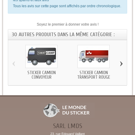
Tous les avis sur cette page sont affichés par ordre chronologique.
Soyez le premier à donner votre avis !
30 AUTRES PRODUITS DANS LA MÊME CATÉGORIE :
‹
›
STICKER CAMION
STICKER CAMION
STICK
CONVOYEUR
TRANSPORT ROUGE
SARL LMDS
23, rue Edouard Vaillant