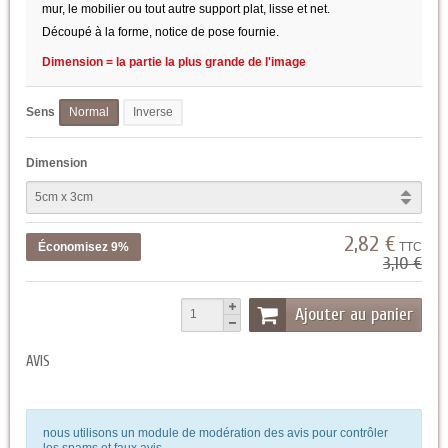
mur, le mobilier ou tout autre support plat, lisse et net.
Découpé à la forme, notice de pose fournie.
Dimension = la partie la plus grande de l'image
Sens
Normal
Inverse
Dimension
2,82 €
Économisez 9%
TTC
3,10 €
Ajouter au panier
AVIS
nous utilisons un module de modération des avis pour contrôler
les spams et faux avis