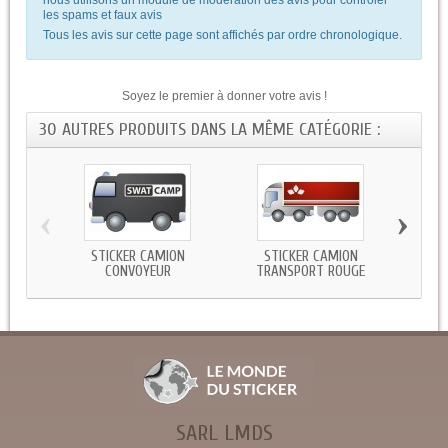
les spams et faux avis
Tous les avis sur cette page sont affichés par ordre chronologique.
Soyez le premier à donner votre avis !
30 AUTRES PRODUITS DANS LA MÊME CATÉGORIE :
‹
›
STICKER CAMION
STICKER CAMION
STICK
CONVOYEUR
TRANSPORT ROUGE
SARL LMDS