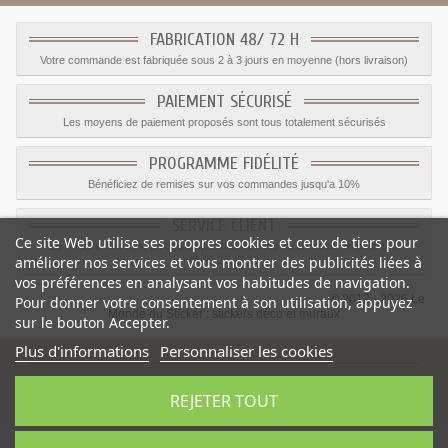
FABRICATION 48/ 72 H
Votre commande est fabriquée sous 2 à 3 jours en moyenne (hors livraison)
PAIEMENT SÉCURISÉ
Les moyens de paiement proposés sont tous totalement sécurisés
PROGRAMME FIDÉLITÉ
Bénéficiez de remises sur vos commandes jusqu'a 10%
SERVICE CLIENT
Ce site Web utilise ses propres cookies et ceux de tiers pour
Le service client est a votre disposition du lundi au vendredi de 8h à 17h
améliorer nos services et vous montrer des publicités liées à
09.82.28.47.69.
vos préférences en analysant vos habitudes de navigation.
© 2012 - 2026 Le
Pour donner votre consentement à son utilisation, appuyez
Monde du Sticker :
stickers déco et muraux
sur le bouton Accepter.
Plus d'informations
Personnaliser les cookies
REJETER TOUT
Sticker voiture jaune vert
-
Catégorie
:
Camions
-
Prix
:
1.59
€