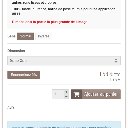
autres zone lisses et propres.
100% made in France, notice de pose fournie pour une application
aisée.
Dimension = la partie la plus grande de l'image
Sens
Normal
Inverse
Dimension
1,59 €
Économisez 9%
TTC
1,75 €
Ajouter au panier
AVIS
nous utilisons un module de modération des avis pour contrôler