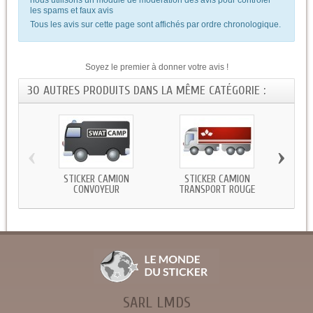
les spams et faux avis
Tous les avis sur cette page sont affichés par ordre chronologique.
Soyez le premier à donner votre avis !
30 AUTRES PRODUITS DANS LA MÊME CATÉGORIE :
‹
›
STICKER CAMION
STICKER CAMION
STICK
CONVOYEUR
TRANSPORT ROUGE
SARL LMDS