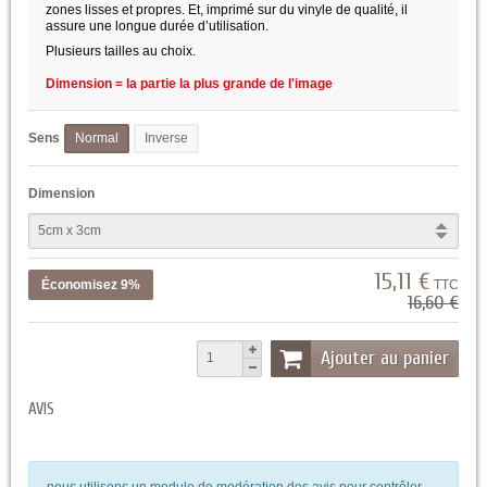
zones lisses et propres. Et, imprimé sur du vinyle de qualité, il
assure une longue durée d’utilisation.
Plusieurs tailles au choix.
Dimension = la partie la plus grande de l'image
Sens
Normal
Inverse
Dimension
15,11 €
Économisez 9%
TTC
16,60 €
Ajouter au panier
AVIS
nous utilisons un module de modération des avis pour contrôler