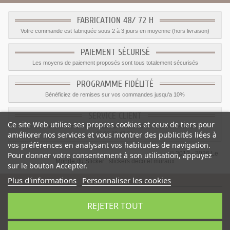
FABRICATION 48/ 72 H
Votre commande est fabriquée sous 2 à 3 jours en moyenne (hors livraison)
PAIEMENT SÉCURISÉ
Les moyens de paiement proposés sont tous totalement sécurisés
PROGRAMME FIDÉLITÉ
Bénéficiez de remises sur vos commandes jusqu'a 10%
SERVICE CLIENT
Ce site Web utilise ses propres cookies et ceux de tiers pour
Le service client est a votre disposition du lundi au vendredi de 8h à 17h
améliorer nos services et vous montrer des publicités liées à
09.82.28.47.69.
vos préférences en analysant vos habitudes de navigation.
© 2012 - 2026 Le
Pour donner votre consentement à son utilisation, appuyez
Monde du Sticker :
stickers déco et muraux
sur le bouton Accepter.
Plus d'informations
Personnaliser les cookies
REJETER TOUT
Sticker Camion benne mural
-
Catégorie
:
Camions
-
Prix
:
15.11
€