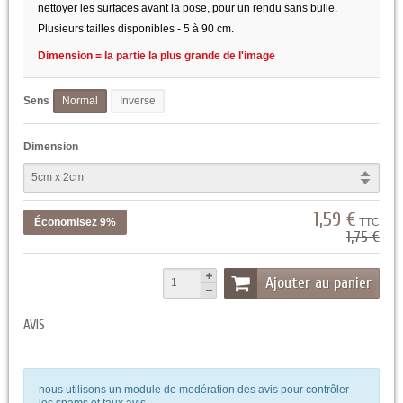
nettoyer les surfaces avant la pose, pour un rendu sans bulle.
Plusieurs tailles disponibles - 5 à 90 cm.
Dimension = la partie la plus grande de l'image
Sens
Normal
Inverse
Dimension
1,59 €
Économisez 9%
TTC
1,75 €
Ajouter au panier
AVIS
nous utilisons un module de modération des avis pour contrôler
les spams et faux avis