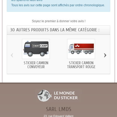
Tous les avis sur cette page sont affichés par ordre chronologique.
Soyez le premier à donner votre avis !
30 AUTRES PRODUITS DANS LA MÊME CATÉGORIE :
‹
›
STICKER CAMION
STICKER CAMION
STICK
CONVOYEUR
TRANSPORT ROUGE
SARL LMDS
23, rue Edouard Vaillant