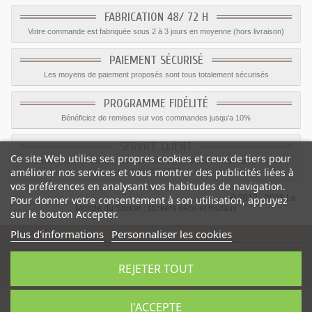
FABRICATION 48/ 72 H
Votre commande est fabriquée sous 2 à 3 jours en moyenne (hors livraison)
PAIEMENT SÉCURISÉ
Les moyens de paiement proposés sont tous totalement sécurisés
PROGRAMME FIDÉLITÉ
Bénéficiez de remises sur vos commandes jusqu'a 10%
SERVICE CLIENT
Ce site Web utilise ses propres cookies et ceux de tiers pour
Le service client est a votre disposition du lundi au vendredi de 8h à 17h
améliorer nos services et vous montrer des publicités liées à
09.82.28.47.69.
vos préférences en analysant vos habitudes de navigation.
© 2012 - 2026 Le
Pour donner votre consentement à son utilisation, appuyez
Monde du Sticker :
stickers déco et muraux
sur le bouton Accepter.
Plus d'informations
Personnaliser les cookies
REJETER TOUT
Sticker Camion pour animaux
-
Catégorie
:
Camions
-
Prix
:
1.59
€
J'ACCEPTE