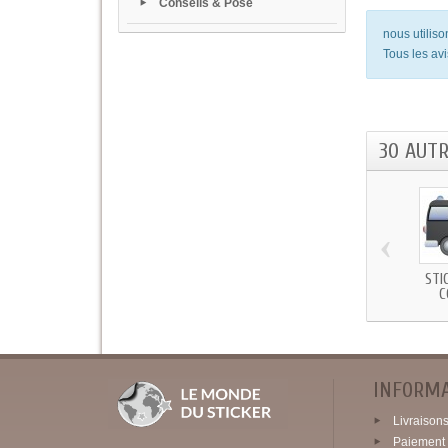
Conseils & Pose
nous utilis
Tous les avi
30 AUT
‹
STI
C
INFORM
Livraisons 
Paiement 