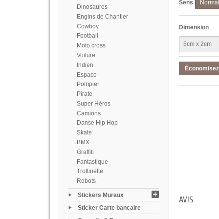
Sens
Norma
Dinosaures
Engins de Chantier
Cowboy
Dimension
Football
Moto cross
Voiture
Indien
Économise
Espace
Pompier
Pirate
Super Héros
Camions
Danse Hip Hop
Skate
BMX
Graffiti
Fantastique
Trottinette
Robots
Stickers Muraux
AVIS
Sticker Carte bancaire