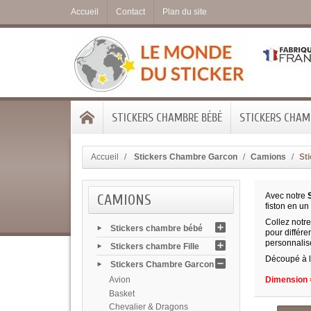
Accueil
Contact
Plan du site
STICKERS CHAMBRE BÉBÉ
STICKERS CHAMB
Accueil
Stickers Chambre Garcon
Camions
Sti
CAMIONS
Avec notre
S
fiston en un
Collez notre
Stickers chambre bébé
pour différe
personnalisé
Stickers chambre Fille
Découpé à l
Stickers Chambre Garcon
Avion
Dimension =
Basket
Chevalier & Dragons