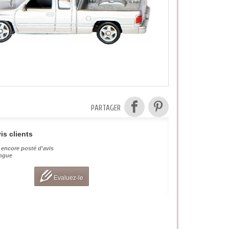
PARTAGER
is clients
 encore posté d'avis
angue
Evaluez-le