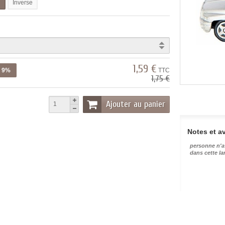
l
Inverse
1,59 €
z 9%
TTC
1,75 €
Ajouter au panier
Notes et av
personne n'a
dans cette l