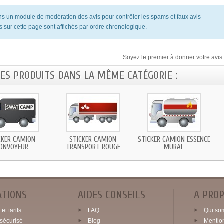
ons un module de modération des avis pour contrôler les spams et faux avis
s sur cette page sont affichés par ordre chronologique.
Soyez le premier à donner votre avis 
RES PRODUITS DANS LA MÊME CATÉGORIE :
CKER CAMION
STICKER CAMION
STICKER CAMION ESSENCE
ONVOYEUR
TRANSPORT ROUGE
MURAL
ATIONS
AIDES CONSEILS
A PRO
et tarifs
FAQ
Qui so
sécurisé
Blog
Mentio