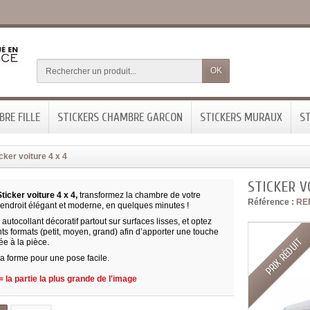
OK
RE FILLE
STICKERS CHAMBRE GARCON
STICKERS MURAUX
ST
cker voiture 4 x 4
STICKER V
ticker voiture 4 x 4,
transformez la chambre de votre
Référence :
RE
 endroit élégant et moderne, en quelques minutes !
 autocollant décoratif partout sur surfaces lisses, et optez
nts formats (petit, moyen, grand) afin d’apporter une touche
PRIX RÉDUIT
e à la pièce.
a forme pour une pose facile.
 la partie la plus grande de l'image