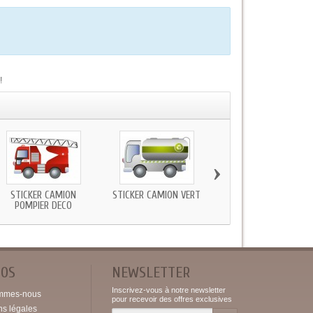
!
›
STICKER CAMION
STICKER CAMION VERT
STICKER CAMION POU
POMPIER DECO
ANIMAUX
POS
NEWSLETTER
Inscrivez-vous à notre newsletter
mmes-nous
pour recevoir des offres exclusives
ns légales