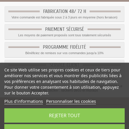
FABRICATION 48/ 72 H
Votre commande est fabriquée sous 2 à 3 jours en moyenne (hors livraison)
PAIEMENT SÉCURISÉ
Les moyens de paiement proposés sont tous totalement sécurisés
PROGRAMME FIDÉLITÉ
Bénéficiez de remises sur vos commandes jusqu'a 10%
SERVICE CLIENT
Ce site Web utilise ses propres cookies et ceux de tiers pour
Le service client est a votre disposition du lundi au vendredi de 8h à 17h
améliorer nos services et vous montrer des publicités liées à
09.82.28.47.69.
vos préférences en analysant vos habitudes de navigation.
© 2012 - 2026 Le
Pour donner votre consentement à son utilisation, appuyez
Monde du Sticker :
stickers déco et muraux
sur le bouton Accepter.
Plus d'informations
Personnaliser les cookies
REJETER TOUT
Sticker taxi deco chambre
-
Catégorie
:
Camions
-
Prix
:
1.59
€