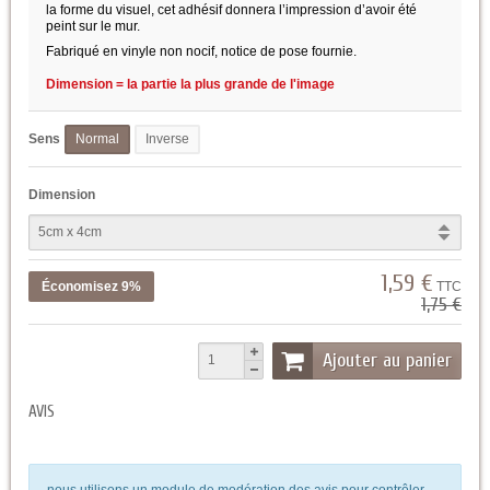
la forme du visuel, cet adhésif donnera l’impression d’avoir été
peint sur le mur.
Fabriqué en vinyle non nocif, notice de pose fournie.
Dimension = la partie la plus grande de l'image
Sens
Normal
Inverse
Dimension
1,59 €
Économisez 9%
TTC
1,75 €
Ajouter au panier
AVIS
nous utilisons un module de modération des avis pour contrôler