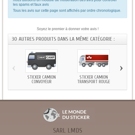
les spams et faux avis
Tous les avis sur cette page sont affichés par ordre chronologique.
Soyez le premier à donner votre avis !
30 AUTRES PRODUITS DANS LA MÊME CATÉGORIE :
‹
›
STICKER CAMION
STICKER CAMION
STICK
CONVOYEUR
TRANSPORT ROUGE
SARL LMDS