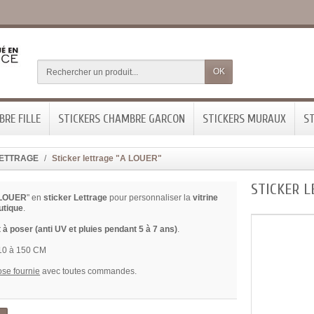
OK
RE FILLE
STICKERS CHAMBRE GARCON
STICKERS MURAUX
ST
 LETTRAGE
Sticker lettrage "A LOUER"
STICKER L
 LOUER
" en
sticker Lettrage
pour personnaliser la
vitrine
utique
.
 à poser (
anti UV et pluies pendant 5 à 7 ans)
.
 10 à 150 CM
ose fournie
avec toutes commandes.