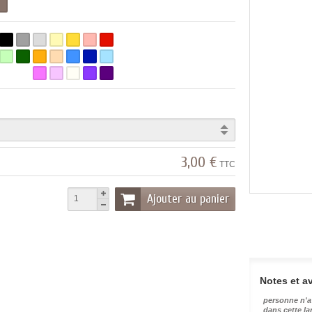
l
3,00 €
TTC
Ajouter au panier
Notes et av
personne n'a
dans cette l