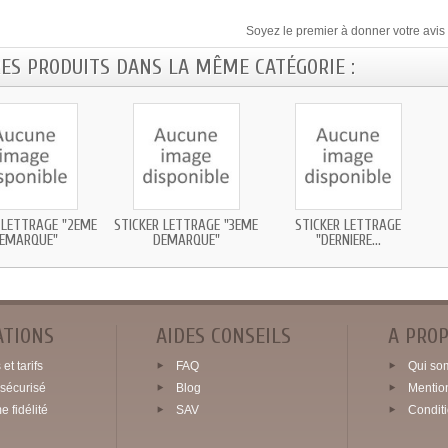
Soyez le premier à donner votre avis 
RES PRODUITS DANS LA MÊME CATÉGORIE :
 LETTRAGE "2EME
STICKER LETTRAGE "3EME
STICKER LETTRAGE
EMARQUE"
DEMARQUE"
"DERNIERE...
ATIONS
AIDES CONSEILS
A PRO
et tarifs
FAQ
Qui so
sécurisé
Blog
Mentio
 fidélité
SAV
Condit