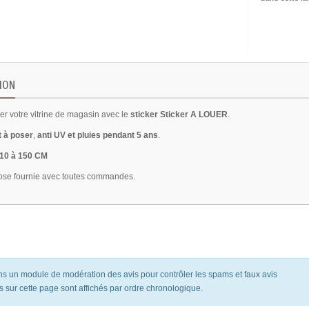
ION
er votre vitrine de magasin avec le
sticker Sticker A LOUER
.
t à poser
,
anti UV et pluies pendant 5 ans
.
 10 à 150 CM
ose fournie avec toutes commandes.
ons un module de modération des avis pour contrôler les spams et faux avis
s sur cette page sont affichés par ordre chronologique.