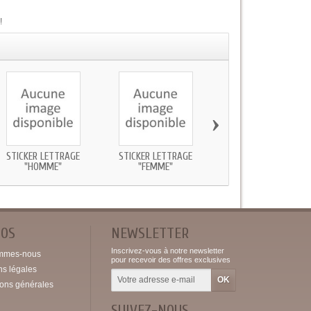
!
›
STICKER LETTRAGE
STICKER LETTRAGE
STICKER LETTRAGE
"HOMME"
"FEMME"
"ENFANT"
POS
NEWSLETTER
Inscrivez-vous à notre newsletter
mmes-nous
pour recevoir des offres exclusives
ns légales
ions générales
SUIVEZ-NOUS