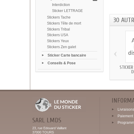
Interdiction
Sticker LETTRAGE
Stickers Tache
30 AUT
Stickers Tête de mort
Stickers Tribal
Stickers USA
Stickers Yeux
Stickers Zen galet
‹
Sticker Carte bancaire
Conseils & Pose
STICKER
D
INFORM
Livraisons 
Paiement 
SARL LMDS
Programme
23, rue Edouard Vaillant
37000 TOURS