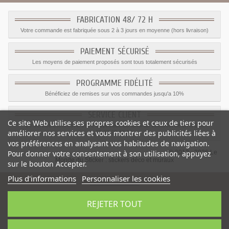
FABRICATION 48/ 72 H
Votre commande est fabriquée sous 2 à 3 jours en moyenne (hors livraison)
PAIEMENT SÉCURISÉ
Les moyens de paiement proposés sont tous totalement sécurisés
PROGRAMME FIDÉLITÉ
Bénéficiez de remises sur vos commandes jusqu'a 10%
SERVICE CLIENT
Ce site Web utilise ses propres cookies et ceux de tiers pour
Le service client est a votre disposition du lundi au vendredi de 8h à 17h
améliorer nos services et vous montrer des publicités liées à
09.82.28.47.69.
vos préférences en analysant vos habitudes de navigation.
Pour donner votre consentement à son utilisation, appuyez
© 2012 - 2026 Le
Monde du Sticker :
stickers déco et muraux
sur le bouton Accepter.
Plus d'informations
Personnaliser les cookies
REJETER TOUT
-
Prix
:
3.00
€