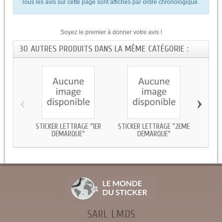
Tous les avis sur cette page sont affichés par ordre chronologique.
Soyez le premier à donner votre avis !
30 AUTRES PRODUITS DANS LA MÊME CATÉGORIE :
‹
›
STICKER LETTRAGE "1ER
STICKER LETTRAGE "2EME
STICK
DEMARQUE"
DEMARQUE"
SARL LMDS