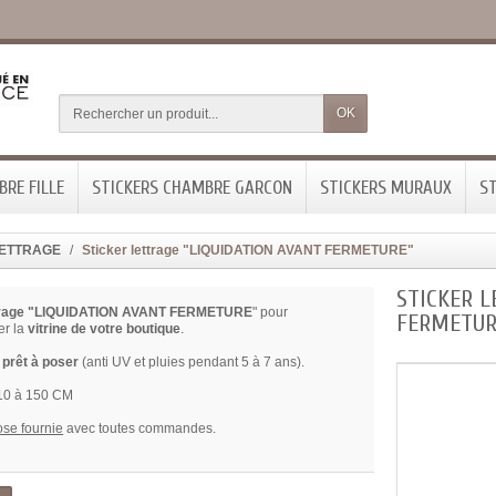
OK
RE FILLE
STICKERS CHAMBRE GARCON
STICKERS MURAUX
ST
 LETTRAGE
Sticker lettrage "LIQUIDATION AVANT FERMETURE"
STICKER L
ttrage "LIQUIDATION AVANT FERMETURE
" pour
FERMETUR
er la
vitrine de votre boutique
.
 prêt à poser
(anti UV et pluies pendant 5 à 7 ans).
 10 à 150 CM
ose fournie
avec toutes commandes.