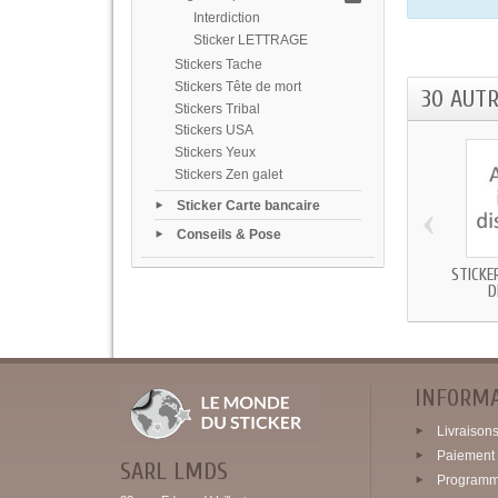
Interdiction
Sticker LETTRAGE
Stickers Tache
Stickers Tête de mort
30 AUT
Stickers Tribal
Stickers USA
Stickers Yeux
Stickers Zen galet
‹
Sticker Carte bancaire
Conseils & Pose
STICKE
D
INFORM
Livraisons 
Paiement 
SARL LMDS
Programme