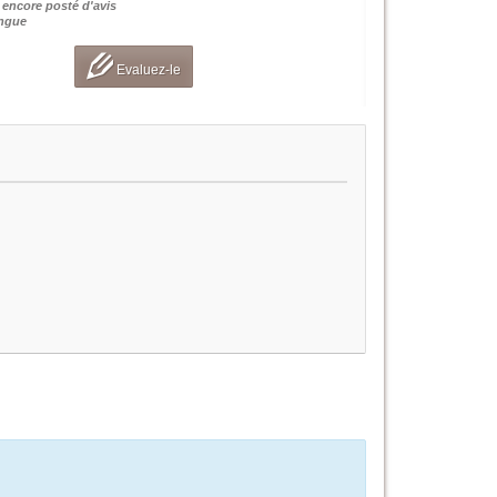
 encore posté d'avis
angue
Evaluez-le