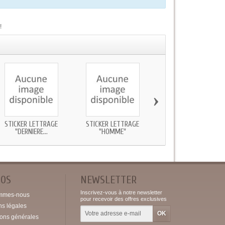
!
›
STICKER LETTRAGE
STICKER LETTRAGE
STICKER LETTRAGE
"DERNIERE...
"HOMME"
"FEMME"
POS
NEWSLETTER
Inscrivez-vous à notre newsletter
mmes-nous
pour recevoir des offres exclusives
ns légales
ions générales