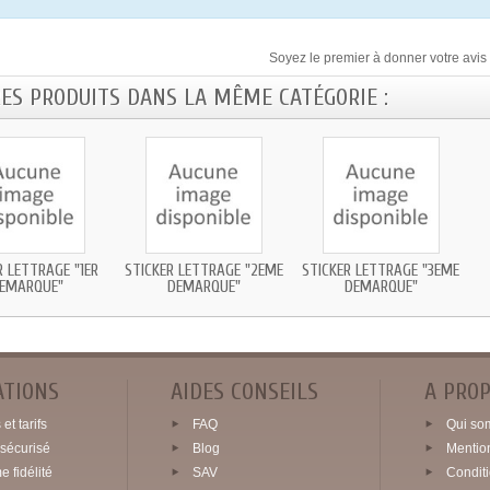
Soyez le premier à donner votre avis 
RES PRODUITS DANS LA MÊME CATÉGORIE :
R LETTRAGE "1ER
STICKER LETTRAGE "2EME
STICKER LETTRAGE "3EME
EMARQUE"
DEMARQUE"
DEMARQUE"
ATIONS
AIDES CONSEILS
A PRO
et tarifs
FAQ
Qui so
sécurisé
Blog
Mentio
 fidélité
SAV
Condit