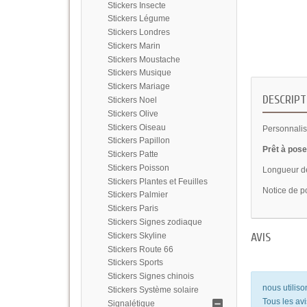
Stickers Insecte
Stickers Légume
Stickers Londres
Stickers Marin
Stickers Moustache
Stickers Musique
Stickers Mariage
DESCRIPT
Stickers Noel
Stickers Olive
Stickers Oiseau
Personnalise
Stickers Papillon
Prêt à pose
Stickers Patte
Stickers Poisson
Longueur d
Stickers Plantes et Feuilles
Notice de p
Stickers Palmier
Stickers Paris
Stickers Signes zodiaque
AVIS
Stickers Skyline
Stickers Route 66
Stickers Sports
Stickers Signes chinois
nous utilis
Stickers Système solaire
Tous les avi
Signalétique