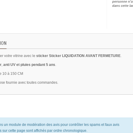
personne n'a
dans cette l
ION
r votre vitrine avec le
sticker Sticker LIQUIDATION AVANT FERMETURE
.
r
,
anti UV et pluies pendant 5 ans
.
e 10 à 150 CM
ose fournie avec toutes commandes.
ons un module de modération des avis pour contrôler les spams et faux avis
s sur cette page sont affichés par ordre chronologique.