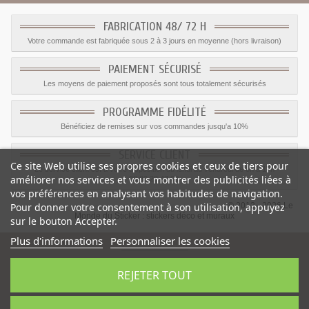
FABRICATION 48/ 72 H
Votre commande est fabriquée sous 2 à 3 jours en moyenne (hors livraison)
PAIEMENT SÉCURISÉ
Les moyens de paiement proposés sont tous totalement sécurisés
PROGRAMME FIDÉLITÉ
Bénéficiez de remises sur vos commandes jusqu'a 10%
SERVICE CLIENT
Ce site Web utilise ses propres cookies et ceux de tiers pour
Le service client est a votre disposition du lundi au vendredi de 8h à 17h
améliorer nos services et vous montrer des publicités liées à
09.82.28.47.69.
vos préférences en analysant vos habitudes de navigation.
Pour donner votre consentement à son utilisation, appuyez
© 2012 - 2026 Le
Monde du Sticker :
stickers déco et muraux
sur le bouton Accepter.
Plus d'informations
Personnaliser les cookies
REJETER TOUT
-
Prix
:
3.00
€