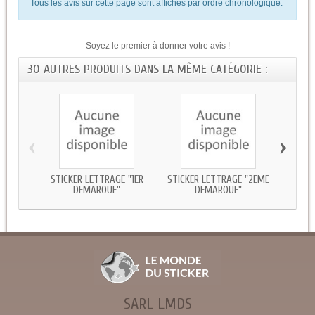
Tous les avis sur cette page sont affichés par ordre chronologique.
Soyez le premier à donner votre avis !
30 AUTRES PRODUITS DANS LA MÊME CATÉGORIE :
‹
›
STICKER LETTRAGE "1ER
STICKER LETTRAGE "2EME
STICK
DEMARQUE"
DEMARQUE"
SARL LMDS