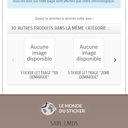
Tous les avis sur cette page sont affichés par ordre chronologique.
Soyez le premier à donner votre avis !
30 AUTRES PRODUITS DANS LA MÊME CATÉGORIE :
‹
›
STICKER LETTRAGE "1ER
STICKER LETTRAGE "2EME
STICK
DEMARQUE"
DEMARQUE"
SARL LMDS