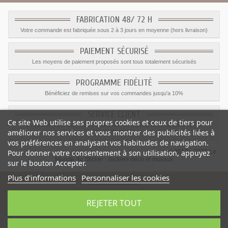
FABRICATION 48/ 72 H
Votre commande est fabriquée sous 2 à 3 jours en moyenne (hors livraison)
PAIEMENT SÉCURISÉ
Les moyens de paiement proposés sont tous totalement sécurisés
PROGRAMME FIDÉLITÉ
Bénéficiez de remises sur vos commandes jusqu'a 10%
SERVICE CLIENT
Ce site Web utilise ses propres cookies et ceux de tiers pour
Le service client est a votre disposition du lundi au vendredi de 8h à 17h
améliorer nos services et vous montrer des publicités liées à
09.82.28.47.69.
vos préférences en analysant vos habitudes de navigation.
Pour donner votre consentement à son utilisation, appuyez
© 2012 - 2026 Le
Monde du Sticker :
stickers déco et muraux
sur le bouton Accepter.
Plus d'informations
Personnaliser les cookies
REJETER TOUT
-
Prix
:
3.00
€