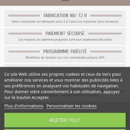
FABRICATION 48/ 72 H
Votre commande est fabriquée sous 2 à 3 jours en moyenne (hors livraison)
PAIEMENT SÉCURISÉ
Les moyens de paiement proposés sont tous totalement sécurisés
PROGRAMME FIDÉLITÉ
Bénéficiez de remises sur vos commandes jusqu'a 10%
SERVICE CLIENT
Ce site Web utilise ses propres cookies et ceux de tiers pour
Le service client est a votre disposition du lundi au vendredi de 8h à 17h
améliorer nos services et vous montrer des publicités liées à
09.82.28.47.69.
vos préférences en analysant vos habitudes de navigation.
Pour donner votre consentement à son utilisation, appuyez
© 2012 - 2026 Le
Monde du Sticker :
stickers déco et muraux
sur le bouton Accepter.
Plus d'informations
Personnaliser les cookies
REJETER TOUT
-
Prix
:
3.00
€