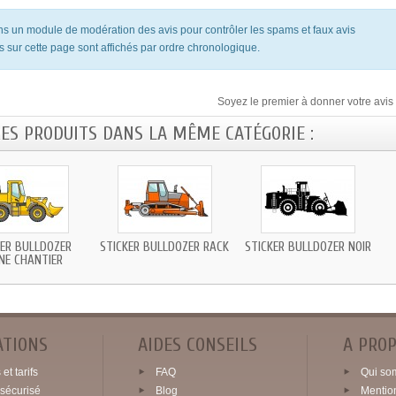
ons un module de modération des avis pour contrôler les spams et faux avis
s sur cette page sont affichés par ordre chronologique.
Soyez le premier à donner votre avis 
RES PRODUITS DANS LA MÊME CATÉGORIE :
KER BULLDOZER
STICKER BULLDOZER RACK
STICKER BULLDOZER NOIR
NE CHANTIER
ATIONS
AIDES CONSEILS
A PRO
et tarifs
FAQ
Qui so
sécurisé
Blog
Mentio