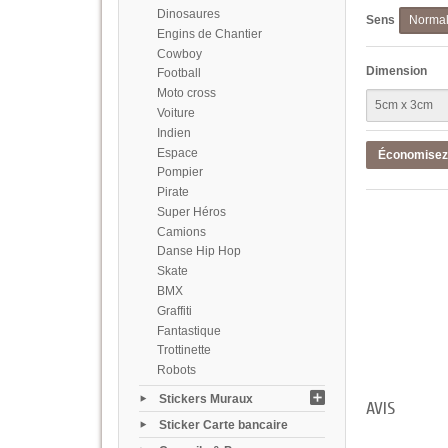
Dinosaures
Sens
Norma
Engins de Chantier
Cowboy
Dimension
Football
Moto cross
Voiture
Indien
Espace
Économise
Pompier
Pirate
Super Héros
Camions
Danse Hip Hop
Skate
BMX
Graffiti
Fantastique
Trottinette
Robots
Stickers Muraux
AVIS
Sticker Carte bancaire