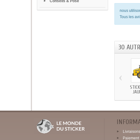
Conseils & Pose
nous utilis
Tous les avi
30 AUT
‹
STIC
JAU
INFORM
Livraisons 
Paiement 