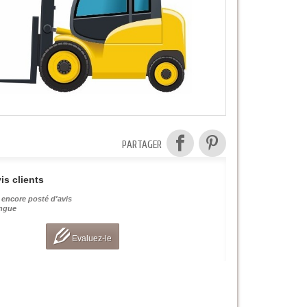
PARTAGER
is clients
 encore posté d'avis
angue
Evaluez-le