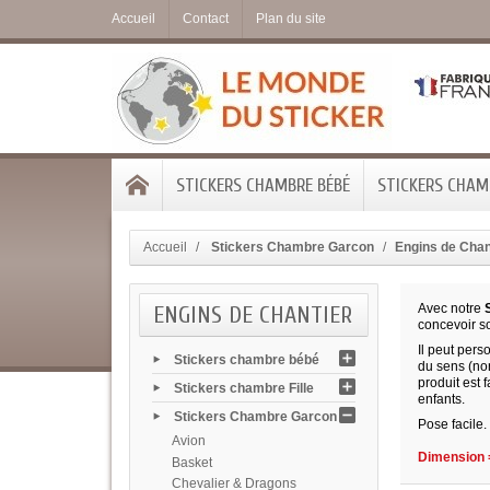
Accueil
Contact
Plan du site
STICKERS CHAMBRE BÉBÉ
STICKERS CHAMB
Accueil
Stickers Chambre Garcon
Engins de Chan
ENGINS DE CHANTIER
Avec notre
S
concevoir so
Il peut pers
Stickers chambre bébé
du sens (nor
produit est 
Stickers chambre Fille
enfants.
Stickers Chambre Garcon
Pose facile.
Avion
Dimension =
Basket
Chevalier & Dragons