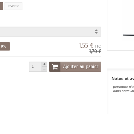
l
Inverse
1,55 €
z 9%
TTC
1,70 €
Ajouter au panier
Notes et av
personne n'a
dans cette l