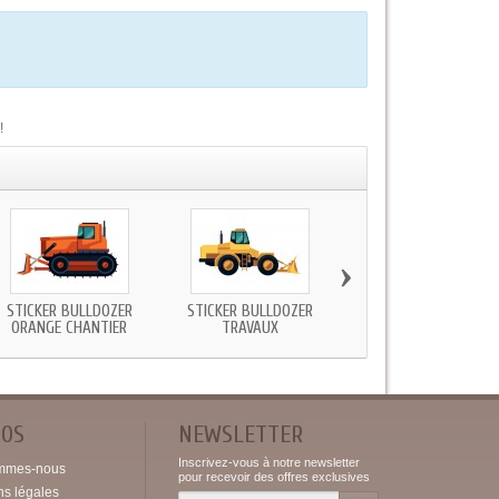
!
›
STICKER BULLDOZER
STICKER BULLDOZER
STICKER CAMION BENN
ORANGE CHANTIER
TRAVAUX
BEBE
POS
NEWSLETTER
Inscrivez-vous à notre newsletter
mmes-nous
pour recevoir des offres exclusives
ns légales