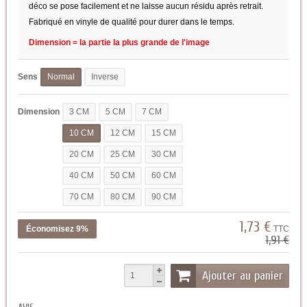
déco se pose facilement et ne laisse aucun résidu après retrait.
Fabriqué en vinyle de qualité pour durer dans le temps.
Dimension = la partie la plus grande de l'image
Sens
Normal
Inverse
Dimension
3 CM
5 CM
7 CM
10 CM
12 CM
15 CM
20 CM
25 CM
30 CM
40 CM
50 CM
60 CM
70 CM
80 CM
90 CM
1,73 €
Économisez 9%
TTC
1,91 €
Ajouter au panier