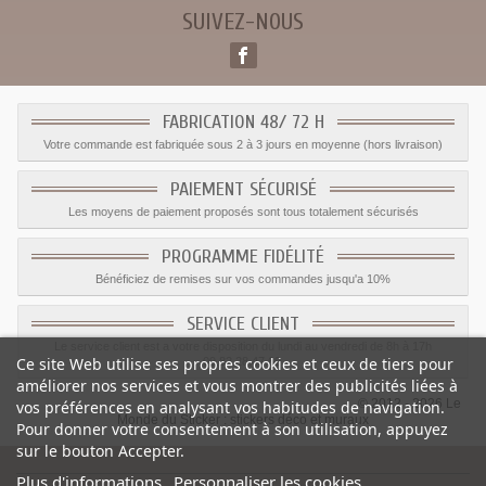
SUIVEZ-NOUS
FABRICATION 48/ 72 H
Votre commande est fabriquée sous 2 à 3 jours en moyenne (hors livraison)
PAIEMENT SÉCURISÉ
Les moyens de paiement proposés sont tous totalement sécurisés
PROGRAMME FIDÉLITÉ
Bénéficiez de remises sur vos commandes jusqu'a 10%
SERVICE CLIENT
Le service client est a votre disposition du lundi au vendredi de 8h à 17h
Ce site Web utilise ses propres cookies et ceux de tiers pour
09.82.28.47.69.
améliorer nos services et vous montrer des publicités liées à
© 2012 - 2026 Le
vos préférences en analysant vos habitudes de navigation.
Monde du Sticker :
stickers déco et muraux
Pour donner votre consentement à son utilisation, appuyez
sur le bouton Accepter.
Plus d'informations
Personnaliser les cookies