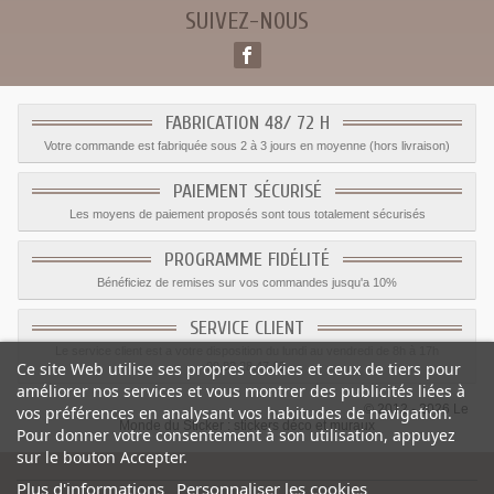
SUIVEZ-NOUS
FABRICATION 48/ 72 H
Votre commande est fabriquée sous 2 à 3 jours en moyenne (hors livraison)
PAIEMENT SÉCURISÉ
Les moyens de paiement proposés sont tous totalement sécurisés
PROGRAMME FIDÉLITÉ
Bénéficiez de remises sur vos commandes jusqu'a 10%
SERVICE CLIENT
Le service client est a votre disposition du lundi au vendredi de 8h à 17h
Ce site Web utilise ses propres cookies et ceux de tiers pour
09.82.28.47.69.
améliorer nos services et vous montrer des publicités liées à
© 2012 - 2026 Le
vos préférences en analysant vos habitudes de navigation.
Monde du Sticker :
stickers déco et muraux
Pour donner votre consentement à son utilisation, appuyez
sur le bouton Accepter.
Plus d'informations
Personnaliser les cookies