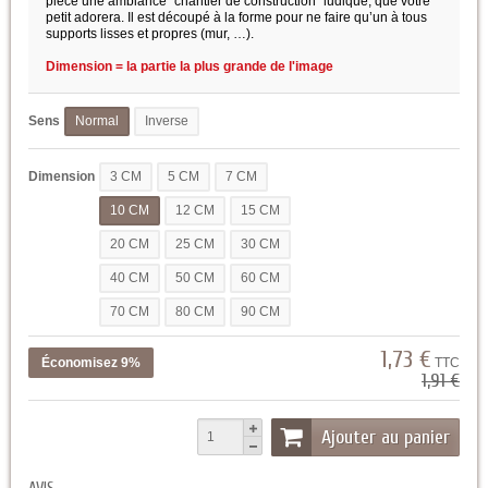
pièce une ambiance "chantier de construction" ludique, que votre
petit adorera. Il est découpé à la forme pour ne faire qu’un à tous
supports lisses et propres (mur, …).
Dimension = la partie la plus grande de l'image
Sens
Normal
Inverse
Dimension
3 CM
5 CM
7 CM
10 CM
12 CM
15 CM
20 CM
25 CM
30 CM
40 CM
50 CM
60 CM
70 CM
80 CM
90 CM
1,73 €
Économisez 9%
TTC
1,91 €
Ajouter au panier