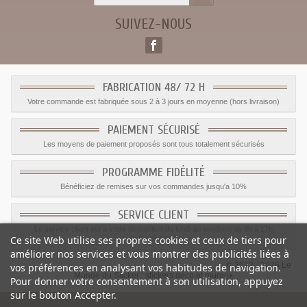
SUIVEZ-NOUS
FABRICATION 48/ 72 H
Votre commande est fabriquée sous 2 à 3 jours en moyenne (hors livraison)
PAIEMENT SÉCURISÉ
Les moyens de paiement proposés sont tous totalement sécurisés
PROGRAMME FIDÉLITÉ
Bénéficiez de remises sur vos commandes jusqu'a 10%
SERVICE CLIENT
Le service client est a votre disposition du lundi au vendredi de 8h à 17h
Ce site Web utilise ses propres cookies et ceux de tiers pour
09.82.28.47.69.
améliorer nos services et vous montrer des publicités liées à
© 2012 - 2026 Le
vos préférences en analysant vos habitudes de navigation.
Monde du Sticker :
stickers déco et muraux
Pour donner votre consentement à son utilisation, appuyez
sur le bouton Accepter.