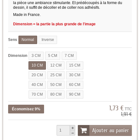
la pièce une ambiance stimulante. Et prédécoupés à la forme du
dessin, il suffit de décoller et de coller nos adhésifs.
Made in France.
Dimension = la partie la plus grande de l'image
Sens
Normal
Inverse
Dimension
3 CM
5 CM
7 CM
10 CM
12 CM
15 CM
20 CM
25 CM
30 CM
40 CM
50 CM
60 CM
70 CM
80 CM
90 CM
1,73 €
Économisez 9%
TTC
1,91 €
Ajouter au panier