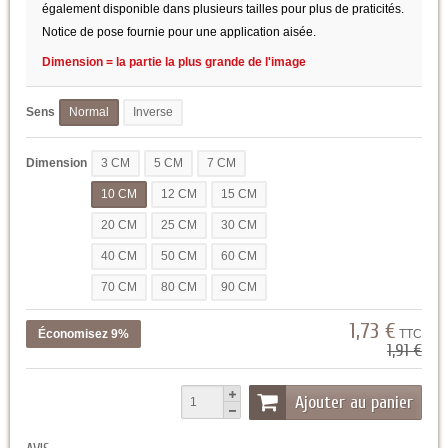
également disponible dans plusieurs tailles pour plus de praticités.
Notice de pose fournie pour une application aisée.
Dimension = la partie la plus grande de l'image
Sens
Normal
Inverse
Dimension
3 CM
5 CM
7 CM
10 CM
12 CM
15 CM
20 CM
25 CM
30 CM
40 CM
50 CM
60 CM
70 CM
80 CM
90 CM
1,73 €
Économisez 9%
TTC
1,91 €
Ajouter au panier