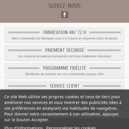
SUIVEZ-NOUS
FABRICATION 48/ 72 H
Votre commande est fabriquée sous 2 à 3 jours en moyenne (hors livraison)
PAIEMENT SÉCURISÉ
Les moyens de paiement proposés sont tous totalement sécurisés
PROGRAMME FIDÉLITÉ
Bénéficiez de remises sur vos commandes jusqu'a 10%
SERVICE CLIENT
Le service client est a votre disposition du lundi au vendredi de 8h à 17h
Ce site Web utilise ses propres cookies et ceux de tiers pour
09.82.28.47.69.
améliorer nos services et vous montrer des publicités liées à
© 2012 - 2026 Le
vos préférences en analysant vos habitudes de navigation.
Monde du Sticker :
stickers déco et muraux
Pour donner votre consentement à son utilisation, appuyez
sur le bouton Accepter.
Plus d'informations
Personnaliser les cookies