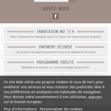
SUIVEZ-NOUS
FABRICATION 48/ 72 H
Votre commande est fabriquée sous 2 à 3 jours en moyenne (hors livraison)
PAIEMENT SÉCURISÉ
Les moyens de paiement proposés sont tous totalement sécurisés
PROGRAMME FIDÉLITÉ
Bénéficiez de remises sur vos commandes jusqu'a 10%
SERVICE CLIENT
Ce site Web utilise ses propres cookies et ceux de tiers pour
Le service client est a votre disposition du lundi au vendredi de 8h à 17h
améliorer nos services et vous montrer des publicités liées à
09.82.28.47.69.
vos préférences en analysant vos habitudes de navigation.
© 2012 - 2026 Le
Pour donner votre consentement à son utilisation, appuyez
Monde du Sticker :
stickers déco et muraux
sur le bouton Accepter.
Plus d'informations
Personnaliser les cookies