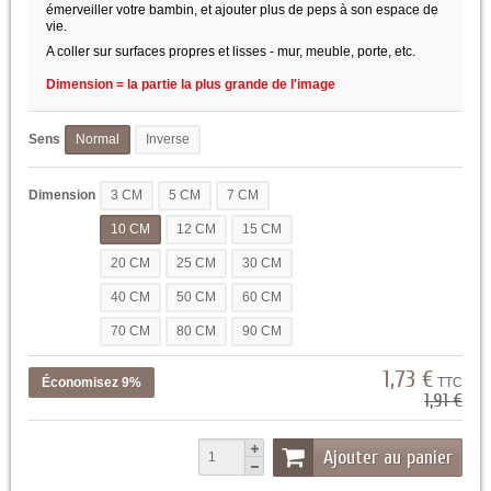
émerveiller votre bambin, et ajouter plus de peps à son espace de
vie.
A coller sur surfaces propres et lisses - mur, meuble, porte, etc.
Dimension = la partie la plus grande de l'image
Sens
Normal
Inverse
Dimension
3 CM
5 CM
7 CM
10 CM
12 CM
15 CM
20 CM
25 CM
30 CM
40 CM
50 CM
60 CM
70 CM
80 CM
90 CM
1,73 €
Économisez 9%
TTC
1,91 €
Ajouter au panier