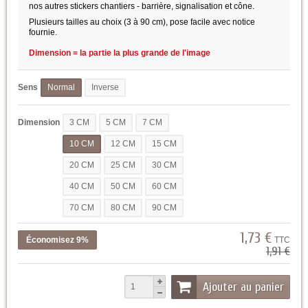
nos autres stickers chantiers - barrière, signalisation et cône.
Plusieurs tailles au choix (3 à 90 cm), pose facile avec notice
fournie.
Dimension = la partie la plus grande de l'image
Sens
Normal
Inverse
Dimension
3 CM
5 CM
7 CM
10 CM
12 CM
15 CM
20 CM
25 CM
30 CM
40 CM
50 CM
60 CM
70 CM
80 CM
90 CM
1,73 €
Économisez 9%
TTC
1,91 €
Ajouter au panier