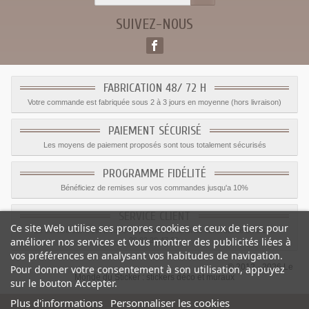
SUIVEZ-NOUS
FABRICATION 48/ 72 H
Votre commande est fabriquée sous 2 à 3 jours en moyenne (hors livraison)
PAIEMENT SÉCURISÉ
Les moyens de paiement proposés sont tous totalement sécurisés
PROGRAMME FIDÉLITÉ
Bénéficiez de remises sur vos commandes jusqu'a 10%
SERVICE CLIENT
Ce site Web utilise ses propres cookies et ceux de tiers pour
Le service client est a votre disposition du lundi au vendredi de 8h à 17h
améliorer nos services et vous montrer des publicités liées à
09.82.28.47.69.
vos préférences en analysant vos habitudes de navigation.
© 2012 - 2026 Le
Pour donner votre consentement à son utilisation, appuyez
Monde du Sticker :
stickers déco et muraux
sur le bouton Accepter.
Plus d'informations
Personnaliser les cookies