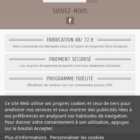
SUIVEZ-NOUS
FABRICATION 48/ 72 H
Votre commande est fabriquée sous 2 à 3 jours en moyenne (hors livraison)
PAIEMENT SÉCURISÉ
Les moyens de paiement proposés sont tous totalement sécurisés
PROGRAMME FIDÉLITÉ
Bénéficiez de remises sur vos commandes jusqu'a 10%
SERVICE CLIENT
Ce site Web utilise ses propres cookies et ceux de tiers pour
Le service client est a votre disposition du lundi au vendredi de 8h à 17h
améliorer nos services et vous montrer des publicités liées à
09.82.28.47.69.
vos préférences en analysant vos habitudes de navigation.
© 2012 - 2026 Le
Pour donner votre consentement à son utilisation, appuyez
Monde du Sticker :
stickers déco et muraux
sur le bouton Accepter.
Plus d'informations
Personnaliser les cookies