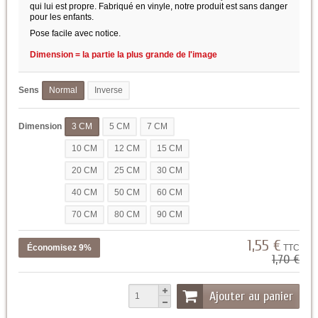
qui lui est propre. Fabriqué en vinyle, notre produit est sans danger
pour les enfants.
Pose facile avec notice.
Dimension = la partie la plus grande de l'image
Sens
Normal
Inverse
Dimension
3 CM
5 CM
7 CM
10 CM
12 CM
15 CM
20 CM
25 CM
30 CM
40 CM
50 CM
60 CM
70 CM
80 CM
90 CM
1,55 €
Économisez 9%
TTC
1,70 €
Ajouter au panier