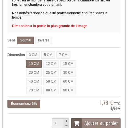
coller sur le mur de la salle de jeux ou de la chambre Ce sticker
très fun enchantera votre enfant.
Nos adhésifs sont de qualité professionnelle et durent dans le
temps.
Dimension = la partie la plus grande de l'image
Sens
Normal
Inverse
Dimension
3 CM
5 CM
7 CM
10 CM
12 CM
15 CM
20 CM
25 CM
30 CM
40 CM
50 CM
60 CM
70 CM
80 CM
90 CM
1,73 €
Économisez 9%
TTC
1,91 €
Ajouter au panier