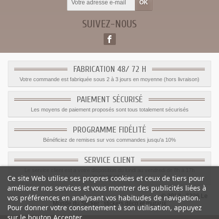
SUIVEZ-NOUS
FABRICATION 48/ 72 H
Votre commande est fabriquée sous 2 à 3 jours en moyenne (hors livraison)
PAIEMENT SÉCURISÉ
Les moyens de paiement proposés sont tous totalement sécurisés
PROGRAMME FIDÉLITÉ
Bénéficiez de remises sur vos commandes jusqu'a 10%
SERVICE CLIENT
Le service client est a votre disposition du lundi au vendredi de 8h à 17h
Ce site Web utilise ses propres cookies et ceux de tiers pour
09.82.28.47.69.
améliorer nos services et vous montrer des publicités liées à
© 2012 - 2026 Le
vos préférences en analysant vos habitudes de navigation.
Monde du Sticker :
stickers déco et muraux
Pour donner votre consentement à son utilisation, appuyez
sur le bouton Accepter.