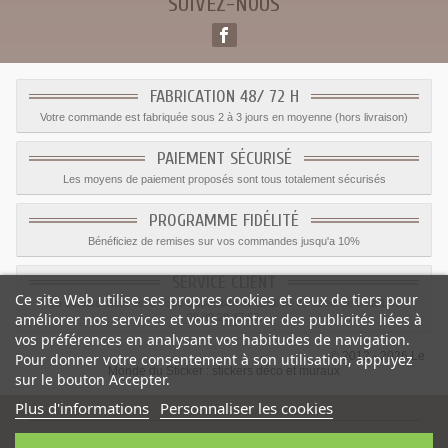
SUIVEZ-NOUS
FABRICATION 48/ 72 H
Votre commande est fabriquée sous 2 à 3 jours en moyenne (hors livraison)
PAIEMENT SÉCURISÉ
Les moyens de paiement proposés sont tous totalement sécurisés
PROGRAMME FIDÉLITÉ
Bénéficiez de remises sur vos commandes jusqu'a 10%
SERVICE CLIENT
Ce site Web utilise ses propres cookies et ceux de tiers pour
Le service client est a votre disposition du lundi au vendredi de 8h à 17h
améliorer nos services et vous montrer des publicités liées à
09.82.28.47.69.
vos préférences en analysant vos habitudes de navigation.
© 2012 - 2026 Le
Pour donner votre consentement à son utilisation, appuyez
Monde du Sticker :
stickers déco et muraux
sur le bouton Accepter.
Plus d'informations
Personnaliser les cookies