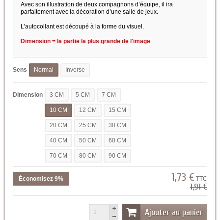
Avec son illustration de deux compagnons d’équipe, il ira
parfaitement avec la décoration d’une salle de jeux.
L’autocollant est découpé à la forme du visuel.
Dimension = la partie la plus grande de l'image
Sens
Normal
Inverse
Dimension
3 CM
5 CM
7 CM
10 CM
12 CM
15 CM
20 CM
25 CM
30 CM
40 CM
50 CM
60 CM
70 CM
80 CM
90 CM
1,73 €
Économisez 9%
TTC
1,91 €
Ajouter au panier