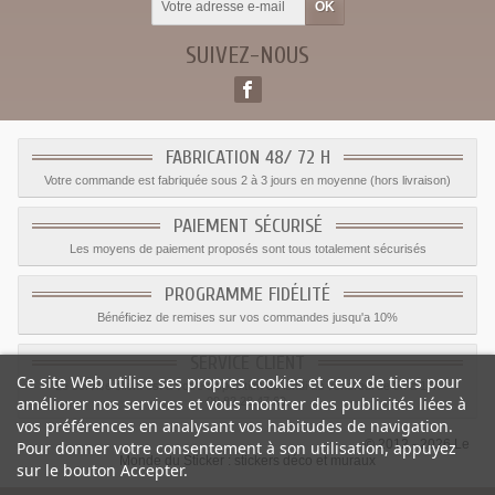
SUIVEZ-NOUS
FABRICATION 48/ 72 H
Votre commande est fabriquée sous 2 à 3 jours en moyenne (hors livraison)
PAIEMENT SÉCURISÉ
Les moyens de paiement proposés sont tous totalement sécurisés
PROGRAMME FIDÉLITÉ
Bénéficiez de remises sur vos commandes jusqu'a 10%
SERVICE CLIENT
Ce site Web utilise ses propres cookies et ceux de tiers pour
Le service client est a votre disposition du lundi au vendredi de 8h à 17h
améliorer nos services et vous montrer des publicités liées à
09.82.28.47.69.
vos préférences en analysant vos habitudes de navigation.
© 2012 - 2026 Le
Pour donner votre consentement à son utilisation, appuyez
Monde du Sticker :
stickers déco et muraux
sur le bouton Accepter.