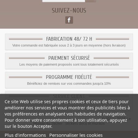
SUIVEZ-NOUS
FABRICATION 48/ 72 H
Votre commande est fabriquée sous 2 à 3 jours en moyenne (hors livraison)
PAIEMENT SÉCURISÉ
Les moyens de paiement proposés sont tous totalement sécurisés
PROGRAMME FIDÉLITÉ
Bénéficiez de remises sur vos commandes jusqu'a 10%
SERVICE CLIENT
Ce site Web utilise ses propres cookies et ceux de tiers pour
Le service client est a votre disposition du lundi au vendredi de 8h à 17h
améliorer nos services et vous montrer des publicités liées à
09.82.28.47.69.
vos préférences en analysant vos habitudes de navigation.
© 2012 - 2026 Le
Pour donner votre consentement à son utilisation, appuyez
Monde du Sticker :
stickers déco et muraux
sur le bouton Accepter.
Plus d'informations
Personnaliser les cookies