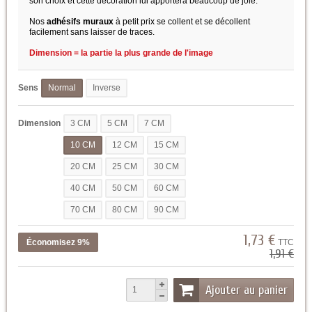
son choix et cette décoration lui apportera beaucoup de joie.
Nos
adhésifs muraux
à petit prix se collent et se décollent
facilement sans laisser de traces.
Dimension = la partie la plus grande de l'image
Sens
Normal
Inverse
Dimension
3 CM
5 CM
7 CM
10 CM
12 CM
15 CM
20 CM
25 CM
30 CM
40 CM
50 CM
60 CM
70 CM
80 CM
90 CM
1,73 €
Économisez 9%
TTC
1,91 €
Ajouter au panier