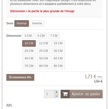
et du basketball. Avec son magnifique design, il est disponible en
plusieurs dimensions et s’adaptera parfaitement à votre déco.
Dimension = la partie la plus grande de l'image
Sens
Normal
Inverse
Dimension
3 CM
5 CM
7 CM
10 CM
12 CM
15 CM
20 CM
25 CM
30 CM
40 CM
50 CM
60 CM
70 CM
80 CM
90 CM
1,73 €
Économisez 9%
TTC
1,91 €
Ajouter au panier
AVIS