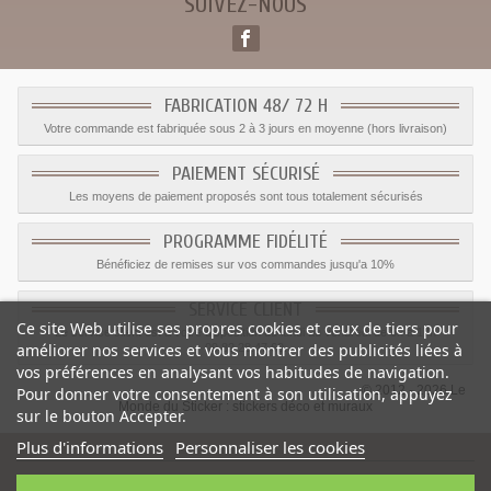
SUIVEZ-NOUS
FABRICATION 48/ 72 H
Votre commande est fabriquée sous 2 à 3 jours en moyenne (hors livraison)
PAIEMENT SÉCURISÉ
Les moyens de paiement proposés sont tous totalement sécurisés
PROGRAMME FIDÉLITÉ
Bénéficiez de remises sur vos commandes jusqu'a 10%
SERVICE CLIENT
Ce site Web utilise ses propres cookies et ceux de tiers pour
Le service client est a votre disposition du lundi au vendredi de 8h à 17h
améliorer nos services et vous montrer des publicités liées à
09.82.28.47.69.
vos préférences en analysant vos habitudes de navigation.
© 2012 - 2026 Le
Pour donner votre consentement à son utilisation, appuyez
Monde du Sticker :
stickers déco et muraux
sur le bouton Accepter.
Plus d'informations
Personnaliser les cookies