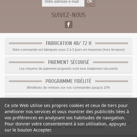
SUIVEZ-NOUS
FABRICATION 48/ 72 H
Votre commande est fabriquée sous 2 à 3 jours en moyenne (hors livraison)
PAIEMENT SÉCURISÉ
Les moyens de paiement proposés sont tous totalement sécurisés
PROGRAMME FIDÉLITÉ
Bénéficiez de remises sur vos commandes jusqu'a 10%
SERVICE CLIENT
Ce site Web utilise ses propres cookies et ceux de tiers pour
Le service client est a votre disposition du lundi au vendredi de 8h à 17h
améliorer nos services et vous montrer des publicités liées à
09.82.28.47.69.
vos préférences en analysant vos habitudes de navigation.
© 2012 - 2026 Le
Pour donner votre consentement à son utilisation, appuyez
Monde du Sticker :
stickers déco et muraux
sur le bouton Accepter.