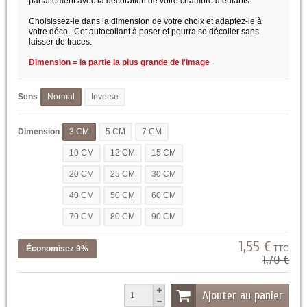
parfaitement avec la décoration de votre chambre d’enfants.
Choisissez-le dans la dimension de votre choix et adaptez-le à
votre déco. Cet autocollant à poser et pourra se décoller sans
laisser de traces.
Dimension = la partie la plus grande de l'image
Sens
Normal
Inverse
Dimension
3 CM
5 CM
7 CM
10 CM
12 CM
15 CM
20 CM
25 CM
30 CM
40 CM
50 CM
60 CM
70 CM
80 CM
90 CM
1,55 €
Économisez 9%
TTC
1,70 €
Ajouter au panier