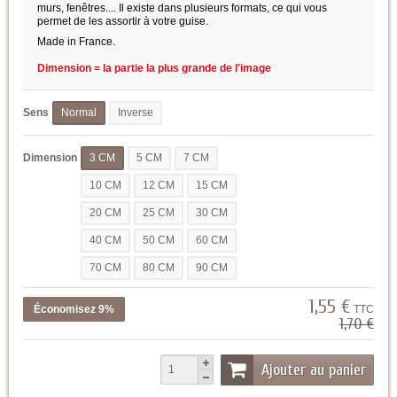
murs, fenêtres.... Il existe dans plusieurs formats, ce qui vous
permet de les assortir à votre guise.
Made in France.
Dimension = la partie la plus grande de l'image
Sens
Normal
Inverse
Dimension
3 CM
5 CM
7 CM
10 CM
12 CM
15 CM
20 CM
25 CM
30 CM
40 CM
50 CM
60 CM
70 CM
80 CM
90 CM
1,55 €
Économisez 9%
TTC
1,70 €
Ajouter au panier