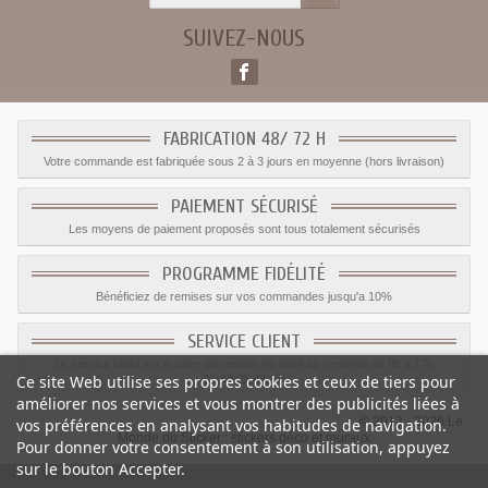
SUIVEZ-NOUS
FABRICATION 48/ 72 H
Votre commande est fabriquée sous 2 à 3 jours en moyenne (hors livraison)
PAIEMENT SÉCURISÉ
Les moyens de paiement proposés sont tous totalement sécurisés
PROGRAMME FIDÉLITÉ
Bénéficiez de remises sur vos commandes jusqu'a 10%
SERVICE CLIENT
Le service client est a votre disposition du lundi au vendredi de 8h à 17h
Ce site Web utilise ses propres cookies et ceux de tiers pour
09.82.28.47.69.
améliorer nos services et vous montrer des publicités liées à
© 2012 - 2026 Le
vos préférences en analysant vos habitudes de navigation.
Monde du Sticker :
stickers déco et muraux
Pour donner votre consentement à son utilisation, appuyez
sur le bouton Accepter.